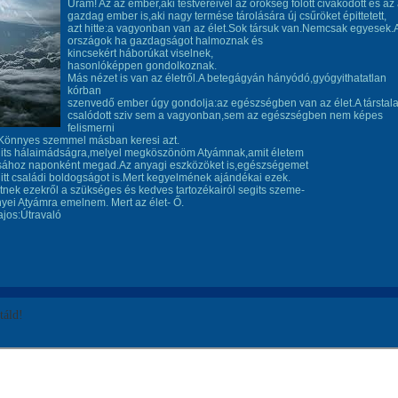
Uram! Az az ember,aki testvéreivel az örökség fölött civakodott és az
gazdag ember is,aki nagy termése tárolására új csűröket épittetett,
azt hitte:a vagyonban van az élet.Sok társuk van.Nemcsak egyesek.
országok ha gazdagságot halmoznak és
kincsekért háborúkat viselnek,
hasonlóképpen gondolkoznak.
Más nézet is van az életről.A betegágyán hányódó,gyógyithatatlan
kórban
szenvedő ember úgy gondolja:az egészségben van az élet.A társtala
csalódott sziv sem a vagyonban,sem az egészségben nem képes
felismerni
.Könnyes szemmel másban keresi azt.
dits hálaimádságra,melyel megköszönöm Atyámnak,amit életem
ásához naponként megad.Az anyagi eszközöket is,egészségemet
itt családi boldogságot is.Mert kegyelmének ajándékai ezek.
tnek ezekről a szükséges és kedves tartozékairól segits szeme-
ei Atyámra emelnem. Mert az élet- Ő.
jos:Útravaló
áld!