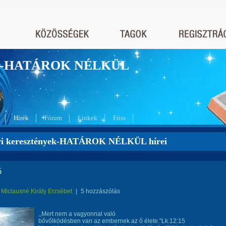
nyek-HATÁROK NÉLKÜL
Hírek
Fórum
Linkek
Friss
yi keresztények-HATÁROK NÉLKÜL hírei
ó
Miclausné Király Erzsébet
|
5 hozzászólás
,,Mert nem a vagyonnal való
bővőlködésben van az embernek az ő élete."Lk.12:15