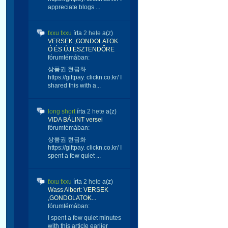
appreciate blogs ...
fxxu fxxu
írta
2 hete
a(z)
VERSEK ,GONDOLATOK
Ó ÉS ÚJ ESZTENDŐRE
fórumtémában:
상품권 현금화
https://giftpay. clickn.co.kr/ I
shared this with a...
long short
írta
2 hete
a(z)
VIDA BÁLINT versei
fórumtémában:
상품권 현금화
https://giftpay. clickn.co.kr/ I
spent a few quiet ...
fxxu fxxu
írta
2 hete
a(z)
Wass Albert: VERSEK
,GONDOLATOK...
fórumtémában:
I spent a few quiet minutes
with this article earlier