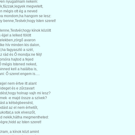
yen nyugalmam nekem:
k,fázzak,legyek megvetett,
n mégis ott ég a neved
va mondom,ha hangom se lesz:
gy benne,Testvér,hogy Isten szeret!
enne,Testvér,hogy kínok között
éjjel a lelked fölött
zelekben,zörgő avaron
lke hív minden kis dalon,
el,ha fagyasztó a szél,
z rád és Ő mondja:ne félj!
rsóra hajtod a fejed
Ő mégis Istened neked,
inned kell a halálba is,
ani: Ő szeret engem is.....
ejjel nem értve itt alant
ideget és e zűrzavart
dést,hogy holnap vajh mi lesz?
rnek -e majd össze a szívek?
ást a kétségbeesést,
dást az el nem érhetőt,
ukottat,a sok elveszőt,
d nekik,hátha megmentheted:
égre,hidd az Isten szeret!
Uram, a kínok közt amint