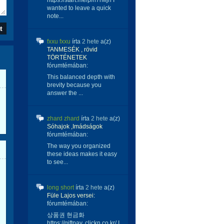
https://start.me/p/n7rMjn I
wanted to leave a quick
note...
fxxu fxxu
írta
2 hete
a(z)
TANMESÉK , rövid
TÖRTÉNETEK
fórumtémában:
This balanced depth with
brevity because you
answer the ...
zhard zhard
írta
2 hete
a(z)
Sóhajok ,Imádságok
fórumtémában:
The way you organized
these ideas makes it easy
to see...
long short
írta
2 hete
a(z)
Füle Lajos versei:
fórumtémában:
상품권 현금화
https://giftpay. clickn.co.kr/ I