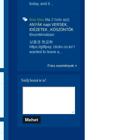
today, and it ...
fxxu fxxu
írta
2 hete
a(z)
ANYÁK napi VERSEK,
IDÉZETEK , KÖSZÖNTŐK
fórumtémában:
상품권 현금화
https://giftpay. clickn.co.kr/ I
wanted to leave a...
Friss események »
Szólj hozzá te is!