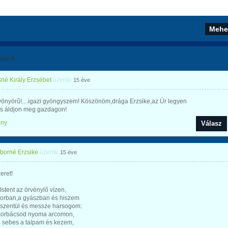
lások
né Király Erzsébet
üzente
15 éve
yönyörű!....igazi gyöngyszem! Köszönöm,drága Erzsike,az Úr legyen
és áldjon meg gazdagon!
ény
Válasz
iborné Erzsike
üzente
15 éve
eret!
Istent az örvénylő vízen,
orban,a gyászban és hiszem
 szentül és messze harsogom:
korbácsod nyoma arcomon,
 sebes a talpam és kezem,