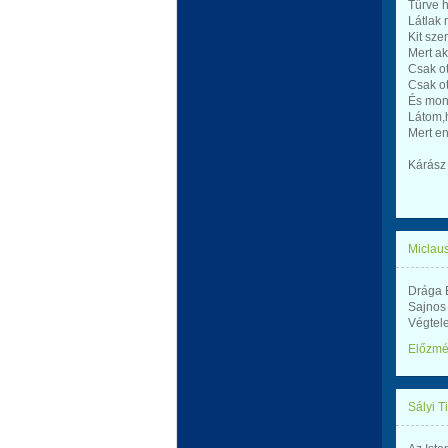
Tűrve h
Látlak 
Kit sze
Mert ak
Csak ot
Csak ot
És mon
Látom,h
Mert e
Kárász 
Miclaus
Drága 
Sajnos 
Végtel
Előzm
Sályi T