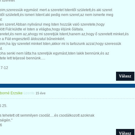
n szeretet
eim,szeressük egymást: mert a szeretet Istentől született,és aki szeret
ntől született,és ismeri Istent:aki pedig nem szeret,az nem ismerte meg
t:
ten szeret.Abban nyilvánul meg Isten hozzák való szeretete,hogy
ött Fiát küldte el Isten a világba,hogy éljünk őáltala.
eretet,és nem az,ahogy mi szeretjük Istent,hanem az,hogy ő szeretett minket,és
e a Fiát engesztelő áldozatul bűneinkért.
eim,ha így szeretet minket Isten,akkor mi is tartozunk azzal,hogy szeressük
t.
soha senki nem látta:ha szeretjük egymást,Isten lakik bennünk,és az
ete lett teljessé bennünk.....
, 7-12
Válasz
iborné Erzsike
üzente
15 éve
 25.
s tehetett ott semmilyen csodát.....és csodálkozott azoknak
nségén."
-6
Válasz