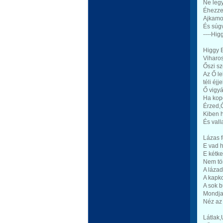
Ne leg
Éhezze
Ajkamo
És súg
----Hig
Higgy B
Viharos 
Őszi s
Az Ő le
téli éjj
Ő vigyá
Ha kopo
Érzed,
Kiben h
És vall
Lázas f
E vad h
E kétke
Nem tö
A lázad
A kapko
A sok b
Mondja
Néz az 
Látlak,