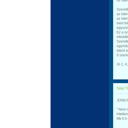
Az Iste
Szerett
az Iste
az Isten
mert Is
egyszül
Ez a sz
elküldt
Szerett
egymás
Istent 
ő szeret
Jn 1, 4
Sályi T
JÚNIUS
" Nem i
hitetle
Mk 6,5