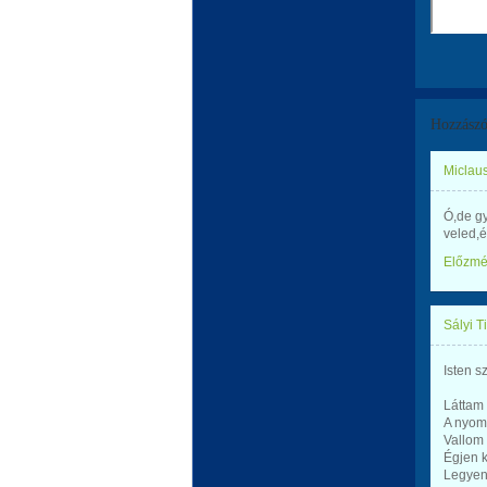
Hozzászó
Miclaus
Ó,de g
veled,
Előzm
Sályi T
Isten sz
Láttam 
A nyom
Vallom
Égjen 
Legyen