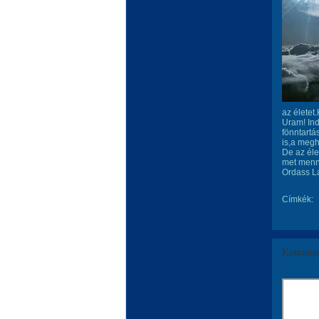
az életet
Uram! In
fönntart
is,a megh
De az éle
met menny
Ordass La
Címkék:
Komment