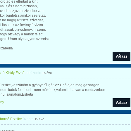
ordtad,és elbírtad a kínt,
ma is,és tusom biztosan,
nvedtetsz,az a szívedbe van.
kor büntetsz,amikor szeretsz,
t ne hagyjuk tiszta szívedet,
t lássunk az örvénylő vízen
dhassuk bízva,hogy: hiszem,
ogy ott vagy a habok felett,
ngem Uram oly nagyon szeretsz.
Izabella
Válasz
né Király Erzsébet
üzente
15 éve
Erzsike,köszönöm a gyönyörű Igét! Az Úr áldjon meg gazdagon!
nem tudok feltölteni...nem működik,valami hiba van a rendszerben...
enül sajnálom,Esbeta
ény
Válasz
iborné Erzsike
üzente
15 éve