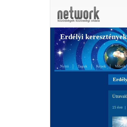
Erdélyi kereszté
Nyitó
Tagok
Képek
Videók
Erdél
Útraval
15 éve
|