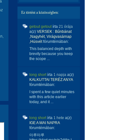
 a
Az
Ez történt a közösségben:
getout getout
írta
21 órája
a(z)
VERSEK : Bűnbánat
n,
,Nagyhét, Virágvasárnap
,Húsvét
fórumtémában:
This balanced depth with
brevity because you keep
the scope ...
long short
írta
1 napja
a(z)
KALKUTTAI TERÉZ ANYA
fórumtémában:
I spent a few quiet minutes
with this article earlier
today, and it ...
long short
írta
1 hete
a(z)
IGE A MAI NAPRA
fórumtémában:
마루마루