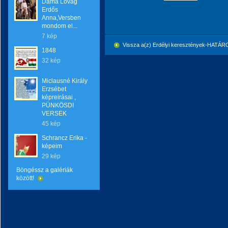
Dáma Lovag
Erdős
Anna,Versben
mondom el...
7 kép
Vissza a(z) Erdélyi keresztények-HATÁ
1848
32 kép
Miclausné Király
Erzsébet
képreirásai ,
PÜNKÖSDI
VERSEK
45 kép
Schrancz Erika -
képeim
29 kép
Böngéssz a galériák
között!