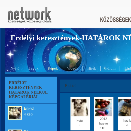
Erdélyi keresztények-HATÁROK 
Nyitó
Tagok
Képek
Videók
Hírek
Fórum
Lin
ERDÉLYI
Eni-tol
KERESZTÉNYEK-
HATÁROK NÉLKÜL
KÉPGALÉRIÁI
Eni-tol
4 kép
2012
kutul
hazik
husve
i
o
ti fe...