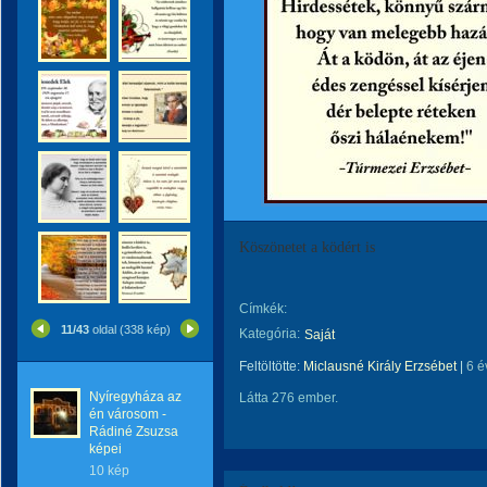
Köszönetet a ködért is
Címkék:
11/43
oldal (338 kép)
Kategória:
Saját
Feltöltötte:
Miclausné Király Erzsébet
|
6 é
Nyíregyháza az
Látta 276 ember.
én városom -
Rádiné Zsuzsa
képei
10 kép