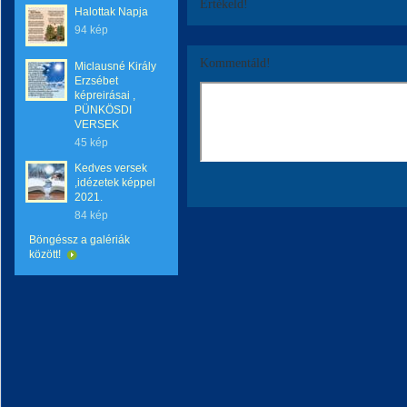
Értékeld!
Halottak Napja
94 kép
Kommentáld!
Miclausné Király
Erzsébet
képreirásai ,
PÜNKÖSDI
VERSEK
45 kép
Kedves versek
,idézetek képpel
2021.
84 kép
Böngéssz a galériák
között!