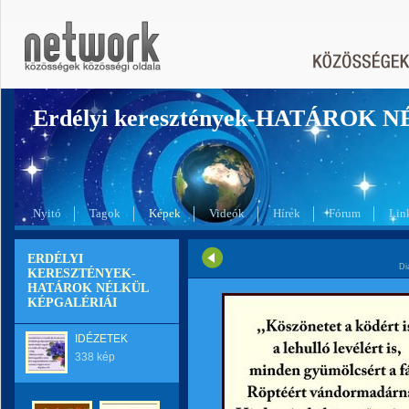
Erdélyi keresztények-HATÁROK 
Nyitó
Tagok
Képek
Videók
Hírek
Fórum
Lin
ERDÉLYI
Di
KERESZTÉNYEK-
HATÁROK NÉLKÜL
KÉPGALÉRIÁI
IDÉZETEK
338 kép