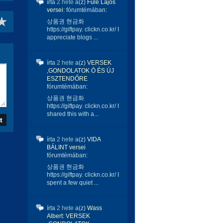
írta
2 hete
a(z)
Füle Lajos
versei:
fórumtémában:
상품권 현금화
https://giftpay. clickn.co.kr/ I
appreciate blogs ...
írta
2 hete
a(z)
VERSEK
,GONDOLATOK Ó ÉS ÚJ
ESZTENDŐRE
fórumtémában:
상품권 현금화
https://giftpay. clickn.co.kr/ I
shared this with a...
írta
2 hete
a(z)
VIDA
BÁLINT versei
fórumtémában:
상품권 현금화
https://giftpay. clickn.co.kr/ I
spent a few quiet ...
írta
2 hete
a(z)
Wass
Albert: VERSEK