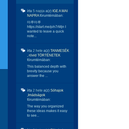
írta
5 napja
a(z)
IGE A MAI
NAPRA
fórumtémában:
마루마루
https://start.me/p/n7rMjn I
wanted to leave a quick
note...
írta
2 hete
a(z)
TANMESÉK
, rövid TÖRTÉNETEK
fórumtémában:
This balanced depth with
brevity because you
answer the ...
írta
2 hete
a(z)
Sóhajok
,Imádságok
fórumtémában:
The way you organized
these ideas makes it easy
to see...