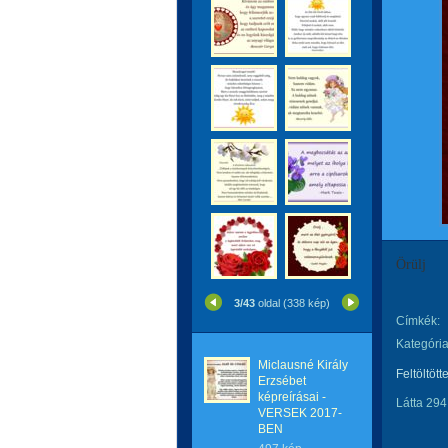
Örülj
3/43
oldal (338 kép)
Címkék:
Kategória
Miclausné Király
Feltöltött
Erzsébet
képreírásai -
Látta 294
VERSEK 2017-
BEN