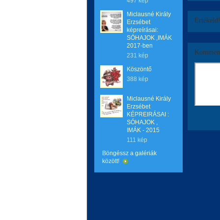
497 kép
Miclausné Király
Értékeld
Erzsébet
képreírásai:
SÓHAJOK ,IMÁK
2017-ben
Komment
231 kép
Köszöntő
388 kép
Miclausné Király
Erzsébet
KÉPREIRÁSAI :
SÓHAJOK ,
IMÁK - 2015
111 kép
Böngéssz a galériák
között!