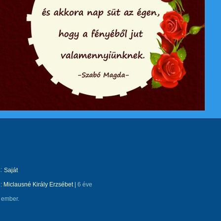
:
Saját
e:
Miclausné Király Erzsébet
|
6 éve
 ember.