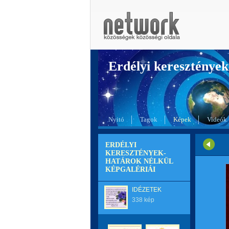
Erdélyi kereszté
Nyitó
Tagok
Képek
Videók
ERDÉLYI
KERESZTÉNYEK-
HATÁROK NÉLKÜL
KÉPGALÉRIÁI
IDÉZETEK
338 kép