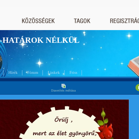
nyek-HATÁROK NÉLKÜL
Hírek
Fórum
Linkek
Friss
Diavetítés indítása