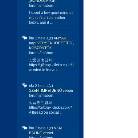
,GONDOLATOK...
fórumtémában:
I spent a few quiet minutes
with this article earlier
today, and it ...
írta
2 hete
a(z)
ANYÁK
napi VERSEK, IDÉZETEK ,
KÖSZÖNTŐK
fórumtémában:
상품권 현금화
https://giftpay. clickn.co.kr/ I
wanted to leave a...
írta
2 hete
a(z)
SZENTIMREI JENŐ versei
fórumtémában:
상품권 현금화
https://giftpay. clickn.co.kr/
A thread on social ...
írta
2 hete
a(z)
VIDA
BÁLINT versei