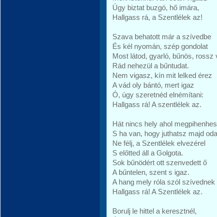
Úgy biztat buzgó, hő imára,
Hallgass rá, a Szentlélek az!
Szava behatott már a szívedbe
És kél nyomán, szép gondolat
Most látod, gyarló, bűnös, rossz
Rád nehezül a bűntudat.
Nem vigasz, kín mit lelked érez
A vád oly bántó, mert igaz
Ó, úgy szeretnéd elnémítani:
Hallgass rá! A szentlélek az.
Hát nincs hely ahol megpihenhe
S ha van, hogy juthatsz majd od
Ne félj, a Szentlélek elvezérel
S előtted áll a Golgota.
Sok bűnödért ott szenvedett ő
A bűntelen, szent s igaz.
A hang mely róla szól szívednek
Hallgass rá! A Szentlélek az.
Borulj le hittel a keresztnél,