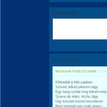
Kommentáld!
Hozzászólások
Miclausné Király Erzsébet
üzent
Kifáradtál a föld zajában
Szíved, lelked pihenni vágy
Egy hang szólal meg lelked mél
Szava oly édes, tiszta, lágy.
Úgy késztet kezed összetenni
Mert Istennél van csak vigasz