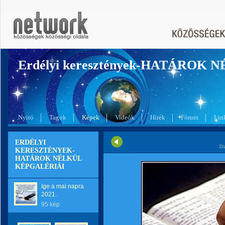
Erdélyi keresztények-HATÁROK 
Nyitó
Tagok
Képek
Videók
Hírek
Fórum
Lin
ERDÉLYI
Di
KERESZTÉNYEK-
HATÁROK NÉLKÜL
KÉPGALÉRIÁI
Ige a mai napra
2021.
95 kép