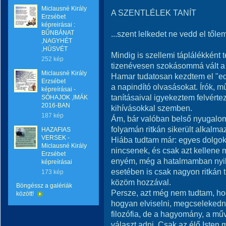
Miclausné Király
A SZENTLÉLEK TANÍT
Erzsébet
képreirásai :
BŰNBÁNAT
...szent lelkedet ne vedd el tőlem
,NAGYHÉT
,HÚSVÉT
Mindig is szellemi táplálékként t
252 kép
tizenévesen szokásommá vált a
Miclausné Király
Hamar tudatosan kezdtem el "ed
Erzsébet
a napindító olvasásokat. Írók, m
képreírásai -
tanításaival igyekeztem felvérte
SÓHAJOK ,IMÁK
2016-BAN
kihívásokkal szemben.
187 kép
Ám, bár valóban belső nyugalomm
folyamán ritkán sikerült alkalma
HAZAFIAS
VERSEK -
Hiába tudtam már: egyes dolgo
Miclausné Király
nincsenek, és csak azt kellene
Erzsébet
enyém, még a hatalmamban nyi
képreírásai
esetében is csak nagyon ritkán 
173 kép
közöm hozzával.
Böngéssz a galériák
Persze, azt még nem tudtam, h
között!
hogyan elviselni, megcselekedni
filozófia, de a hagyomány, a mű
választ adni. Csak az élő Isten