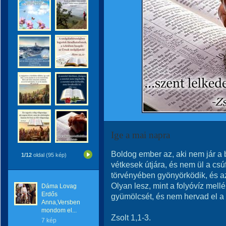
Ige a mai napra
Boldog ember az, aki nem jár a 
1/12
oldal (95 kép)
vétkesek útjára, és nem ül a c
törvényében gyönyörködik, és az
Olyan lesz, mint a folyóvíz mellé
Dáma Lovag
Erdős
gyümölcsét, és nem hervad el a l
Anna,Versben
mondom el...
Zsolt 1,1-3.
7 kép