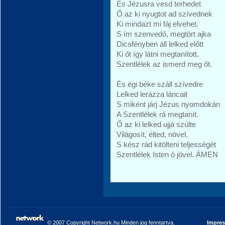
És Jézusra vesd terhedet
Ő az ki nyugtot ad szívednek
Ki mindazt mi fáj elvehet.
S ím szenvedő, megtört ajka
Dicsfényben áll lelked előtt
Ki őt így látni megtanított.
Szentlélek az ismerd meg őt.
És égi béke száll szívedre
Lelked lerázza láncait
S miként járj Jézus nyomdokán
A Szentlélek rá megtanít.
Ő az ki lelked ujjá szülte
Világosít, élted, növel.
S kész rád kitölteni teljességét
Szentlélek Isten ó jövel. ÁMEN
© 2007 Copyright Network.hu Minden jog fenntartva.
Impre