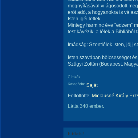
megnyílásával világosodott meg 
erőt adó, a hogyanokra is vála
Isten igéi lettek.
Mintegy harminc éve "edzem" m
test kávézik, a lélek a Bibliából 
Imádság: Szentlélek Isten, jöjj 
Isten szavában bölcsességet és e
Szűgyi Zoltán (Budapest, Magy
Címkék:
Kategória:
Saját
Feltöltötte:
Miclausné Király Erz
Látta 340 ember.
Értékeld!