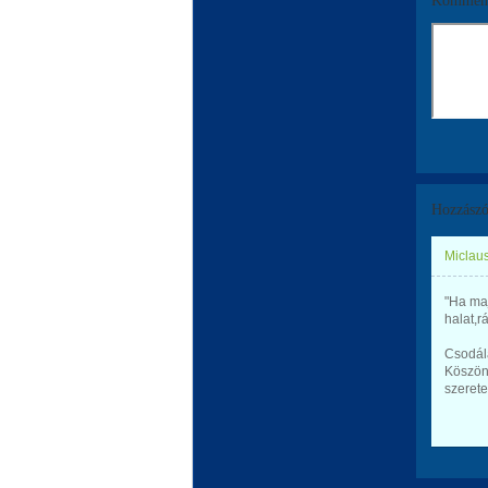
Komment
Hozzászó
Miclaus
"Ha maj
halat,
Csodála
Köszön
szerete