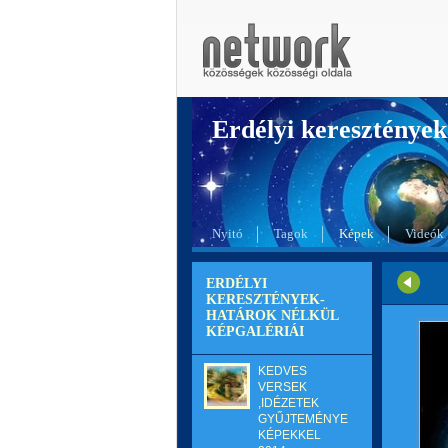
Erdélyi kereszté
Nyitó
Tagok
Képek
Videók
ERDÉLYI
KERESZTÉNYEK-
HATÁROK NÉLKÜL
KÉPGALÉRIÁI
KEDVES
VERSEK
,IDÉZETEK
GYŰJTEMÉNYE
KÉPEKKEL