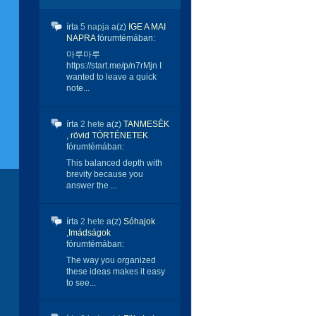
írta
5 napja
a(z)
IGE A MAI
NAPRA
fórumtémában:
마루마루
https://start.me/p/n7rMjn I
wanted to leave a quick
note...
írta
2 hete
a(z)
TANMESÉK
, rövid TÖRTÉNETEK
fórumtémában:
This balanced depth with
brevity because you
answer the ...
írta
2 hete
a(z)
Sóhajok
,Imádságok
fórumtémában:
The way you organized
these ideas makes it easy
to see...