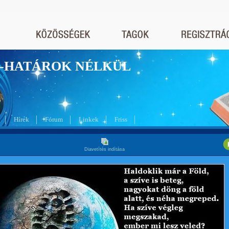
nyek-HATÁROK NÉLKÜL
Hírek
Fórum
Linkek
Friss
Diavetítés indítása