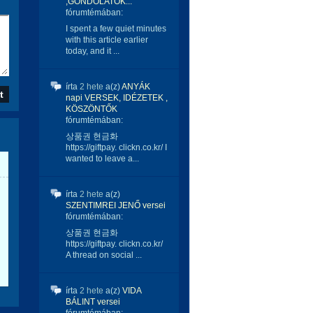
,GONDOLATOK...
fórumtémában:
I spent a few quiet minutes
with this article earlier
today, and it ...
írta
2 hete
a(z)
ANYÁK
napi VERSEK, IDÉZETEK ,
KÖSZÖNTŐK
fórumtémában:
상품권 현금화
https://giftpay. clickn.co.kr/ I
wanted to leave a...
írta
2 hete
a(z)
SZENTIMREI JENŐ versei
fórumtémában:
상품권 현금화
https://giftpay. clickn.co.kr/
A thread on social ...
írta
2 hete
a(z)
VIDA
BÁLINT versei