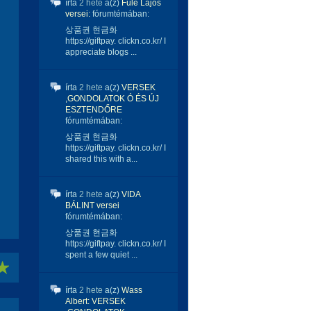
írta
2 hete
a(z)
Füle Lajos
versei:
fórumtémában:
상품권 현금화
https://giftpay. clickn.co.kr/ I
appreciate blogs ...
írta
2 hete
a(z)
VERSEK
,GONDOLATOK Ó ÉS ÚJ
ESZTENDŐRE
fórumtémában:
상품권 현금화
https://giftpay. clickn.co.kr/ I
shared this with a...
írta
2 hete
a(z)
VIDA
BÁLINT versei
fórumtémában:
상품권 현금화
https://giftpay. clickn.co.kr/ I
spent a few quiet ...
írta
2 hete
a(z)
Wass
Albert: VERSEK