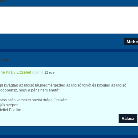
áld!
lások
né Király Erzsébet
üzente
12 éve
d kivágtad az utolsó fát,megmérgezted az utolsó folyót és kifogtad az utolsó
rádöbbensz, hogy a pénz nem ehető"
tos szép verseket hoztál drága Orsikám.
jük szépen.
tettel Erzsike
Válasz