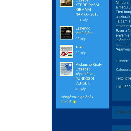
Erzsébet
Minden, m
KÉPREIRÁSAI :
a megújul
IGE A MAI
Éteri han
NAPRA - 2015
a szférák 
331 kép
Talpam a 
testemet e
Esztendő
Ezen a fö
fordúlójára...
enyém e t
93 kép
itt ébrede
s nappal
1848
/Aranyosi
32 kép
Címkék:
Miclausné Király
Erzsébet
Kategória
képreirásai ,
Feltöltött
PÜNKÖSDI
VERSEK
Látta 530
45 kép
Böngéssz a galériák
között!
Értékeld