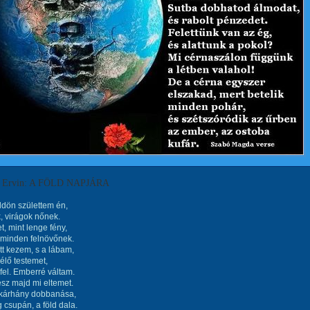
i Ervin: A FÖLD NAPJÁRA
ldön születtem én,
k, virágok nőnek.
t, mint lenge fény,
 minden felnövőnek.
tt kezem, s a lábam,
 élő testemet,
 fel. Emberré váltam.
lesz majd mi eltemet.
kárhány dobbanása,
 csupán, a föld dala.