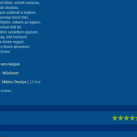
it látok, színek varázsa,
ás diadala.
gok szállnak a légben,
zenéje körül ölel,
földön, lelkem az égben,
rővel tölti fel.
ldön születtem egyszer,
ág, kék horizont.
k életre reggel,
 is ébren álmodom.
 Ervin/
vers képpel
:
Művészet
e:
Miklos Orsolya
|
12 éve
 ember.
!