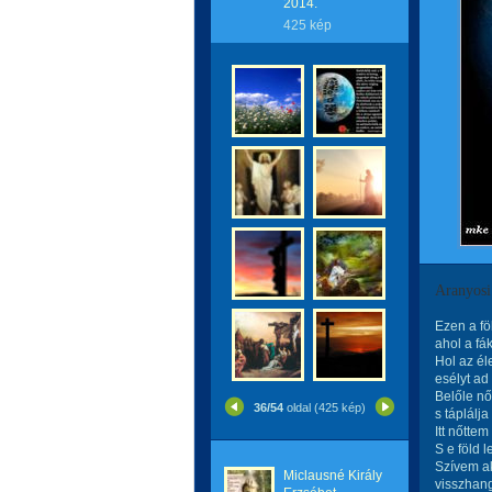
2014.
425 kép
Aranyos
Ezen a fö
ahol a fá
Hol az éle
esélyt ad
Belőle nő
36/54
oldal (425 kép)
s táplálja
Itt nőttem
S e föld 
Szívem a
Miclausné Király
visszhang