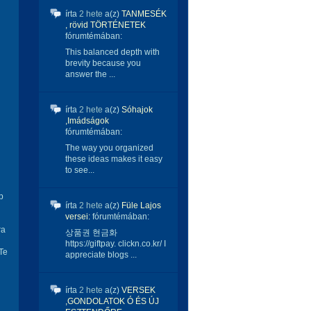
írta
2 hete
a(z)
TANMESÉK
, rövid TÖRTÉNETEK
fórumtémában:
This balanced depth with
brevity because you
answer the ...
írta
2 hete
a(z)
Sóhajok
,Imádságok
fórumtémában:
The way you organized
these ideas makes it easy
to see...
p
írta
2 hete
a(z)
Füle Lajos
versei:
fórumtémában:
ra
상품권 현금화
https://giftpay. clickn.co.kr/ I
 Te
appreciate blogs ...
írta
2 hete
a(z)
VERSEK
,GONDOLATOK Ó ÉS ÚJ