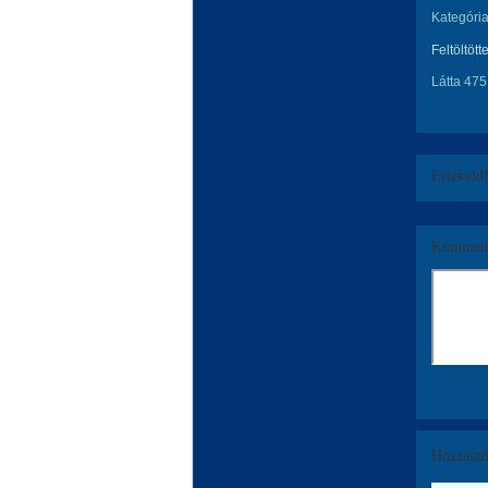
Kategória
Feltöltött
Látta 475
Értékeld
Komment
Hozzászó