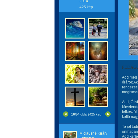
2014.
425 kép
PEDAG
Add meg J
óráról; A
rendezetl
megismern
Add, Ó Is
követendő
felkészül
16/54
oldal (425 kép)
keltő nag
Te jól t
önmagamm
Miclausné Király
Add kérle