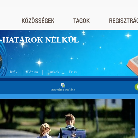
nyek-HATÁROK NÉLKÜL
Hírek
Fórum
Linkek
Friss
Diavetítés indítása