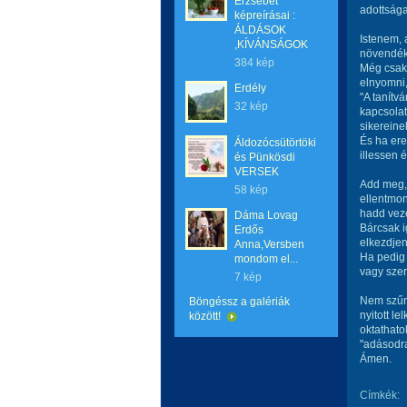
Erzsébet
adottsága
képreírásai :
ÁLDÁSOK
Istenem, 
,KÍVÁNSÁGOK
növendék
384 kép
Még csak 
elnyomni,
Erdély
"A tanítv
32 kép
kapcsolat
sikereine
És ha er
Áldozócsütörtöki
illessen é
és Pünkösdi
VERSEK
Add meg, 
58 kép
ellentmon
hadd veze
Dáma Lovag
Bárcsak i
Erdős
elkezdjen
Anna,Versben
Ha pedig 
mondom el...
vagy szer
7 kép
Nem szűnö
Böngéssz a galériák
nyitott l
között!
oktathato
"adásodr
Ámen.
Címkék: