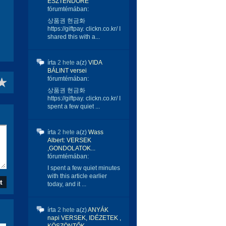
ESZTENDŐRE
fórumtémában:
상품권 현금화
https://giftpay. clickn.co.kr/ I
shared this with a...
írta
2 hete
a(z)
VIDA
BÁLINT versei
fórumtémában:
상품권 현금화
https://giftpay. clickn.co.kr/ I
spent a few quiet ...
írta
2 hete
a(z)
Wass
Albert: VERSEK
,GONDOLATOK...
fórumtémában:
I spent a few quiet minutes
with this article earlier
today, and it ...
írta
2 hete
a(z)
ANYÁK
napi VERSEK, IDÉZETEK ,