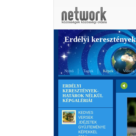
Erdélyi kereszté
Nyitó
Tagok
Képek
Videók
ERDÉLYI
KERESZTÉNYEK-
HATÁROK NÉLKÜL
KÉPGALÉRIÁI
KEDVES
VERSEK
,IDÉZETEK
GYŰJTEMÉNYE
KÉPEKKEL