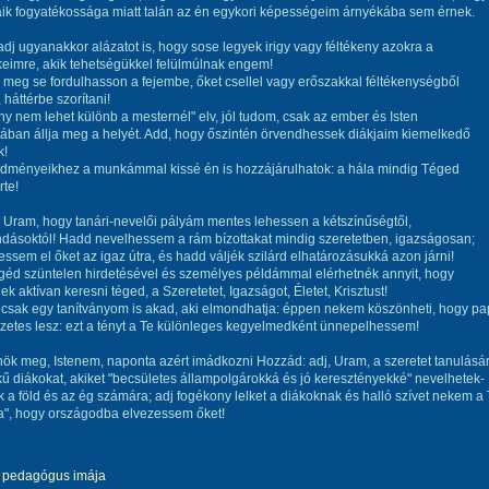
ik fogyatékossága miatt talán az én egykori képességeim árnyékába sem érnek.
adj ugyanakkor alázatot is, hogy sose legyek irigy vagy féltékeny azokra a
eimre, akik tehetségükkel felülmúlnak engem!
meg se fordulhasson a fejembe, őket csellel vagy erőszakkal féltékenységből
 háttérbe szorítani!
ány nem lehet különb a mesternél" elv, jól tudom, csak az ember és Isten
ában állja meg a helyét. Add, hogy őszintén örvendhessek diákjaim kiemelkedő
k!
edményeikhez a munkámmal kissé én is hozzájárulhatok: a hála mindig Téged
rte!
Uram, hogy tanári-nevelői pályám mentes lehessen a kétszínűségtől,
dásoktól! Hadd nevelhessem a rám bízottakat mindig szeretetben, igazságosan;
ssem el őket az igaz útra, és hadd váljék szilárd elhatározásukká azon járni!
géd szüntelen hirdetésével és személyes példámmal elérhetnék annyit, hogy
ek aktívan keresni téged, a Szeretetet, Igazságot, Életet, Krisztust!
csak egy tanítványom is akad, aki elmondhatja: éppen nekem köszönheti, hogy pa
zetes lesz: ezt a tényt a Te különleges kegyelmedként ünnepelhessem!
k meg, Istenem, naponta azért imádkozni Hozzád: adj, Uram, a szeretet tanulásá
elkű diákokat, akiket "becsületes állampolgárokká és jó keresztényekké" nevelhetek-
k a föld és az ég számára; adj fogékony lelket a diákoknak és halló szívet nekem a
a", hogy országodba elvezessem őket!
pedagógus imája