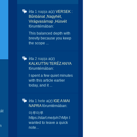
írta
1 napja
a(z)
VERSEK :
Bűnbánat ,Nagyhét,
Virágvasárnap ,Húsvét
fórumtémában:
This balanced depth with
brevity because you keep
the scope ...
írta
2 napja
a(z)
KALKUTTAI TERÉZ ANYA
fórumtémában:
I spent a few quiet minutes
with this article earlier
today, and it ...
írta
1 hete
a(z)
IGE A MAI
NAPRA
fórumtémában:
tát
마루마루
https://start.me/p/n7rMjn I
wanted to leave a quick
m
note...