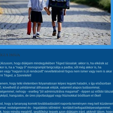
ÓGUS IMÁJA
ézusom, hogy diákjaim mindegyikében Téged lássalak: akkor is, ha elkésik az
kkor is, ha a "nagy ő" monogramját farigcsálja a padba; sőt még akkor is, ha
en vagy "nagyon is jó rendezett" neveltetésénél fogva nem ismer vagy nem is akar
i Téged, a Szeretetet!
tenem, hogy lelki életemben folyamatosan képes legyek haladni, s így elsősorban
, követhető jó példámmal állhassak eléjük, valamint alapos tudásommal,
tségemmel, nehogy - esetleg "jól adminisztrálva magamat" - éppen az előbbi látsza
yképű, hangzatos, de üres jópofasággal vagy frázisokkal bódítsam el őket!
udod, hogy a tananyag korrekt továbbadásáért naponta keményen meg kell küzdene
al: restségemmel és - legalábbis időnként - korlátolt befogadóképességemmel.
k, hogy mindig megértő, segítőkész legyek azon diákjaim iránt, akiknél látom, hogy