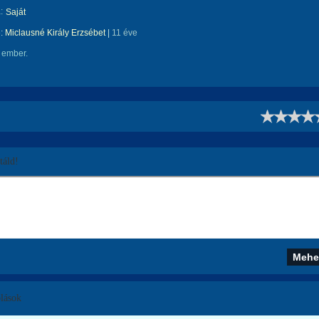
:
Saját
e:
Miclausné Király Erzsébet
|
11 éve
 ember.
!
áld!
lások