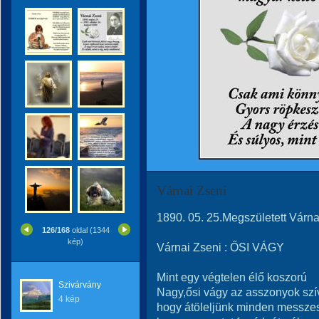
Várnai Zseni
1890. 05. 25.Megszületett Várnai 
126/168
oldal (1344
kép)
Várnai Zseni : ŐSI VÁGY
Mint egy végtelen élő koszorú
Szivárvány
Nagy,ősi vágy az asszonyok szí
4 kép
hogy átöleljünk minden messze