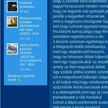
hogy a szeretet forró kráterében
Esztendő
eggyé forrasszunk minden nemz
fordúlójára...
hogy ne legyünk már gyöngék,el
93 kép
prédái a kegyetlen viharoknak,
Miclausné Király
mint a magányos országutak fáj
Erzsébet
kell,hogy szívünk egymást megta
KÉPREIRÁSAI :
IGE A MAI
Ha bőrünk barna,sárga vagy feh
NAPRA - 2015
ereinkben egyként piros a vér,
331 kép
s kezünk szorosan egybekapcs
VERS KÉPPEL -
a földgolyót védőn körülkarolja,
KEDVES
mint egy végtelen,élő koszorú,
VERSEK
hogy ne lehessen többé háború!
,IDÉZETEK
GYŰJTEMÉNYE
mert úgy vagyunk,akár az anyafö
2017 -BEN
amely az élet magvaival áldott,
781 kép
úgy szüljük jobbá,szebbé szünt
Böngéssz a galériák
ezt a megsebzett,háborgó világo
között!
s jól tudjuk már,hogy mindenünk
százmilliók élünk,harcolunk érte
s a vértengerből,mint egy új cso
kiemelkedett a nők homloka!
Lehull a fátyol,szellemünk szab
érik benne a tiszta gondolat,