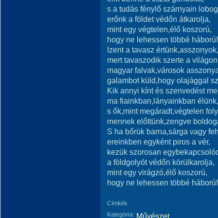
s a tudás fénylő szárnyain lobog
erőnk a földet védőn átkarolja,
mint egy végtelen,élő koszorú,
hogy ne lehessen többé háború!
Izent a tavasz értünk,asszonyok
mert tavaszodik szerte a világon
magyar falvak,városok asszony
galambot küld,hogy olajággal szá
Kik annyi kínt és szenvedést me
ma fiainkban,lányainkban élünk
s ők,mint megáradt,végtelen fol
mennek előttünk,zengve boldog
S ha bőrük barna,sárga vagy feh
ereinkben egyként piros a vér,
kezük szorosan egybekapcsoló
a földgolyót védőn körülkarolja,
mint egy virágzó,élő koszorú,
hogy ne lehessen többé háború!
Címkék:
Kategória:
Művészet