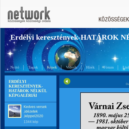
Erdélyi keresztények-HATÁROK 
Nyitó
Tagok
Képek
Videók
Hírek
Fórum
Lin
ERDÉLYI
Di
KERESZTÉNYEK-
HATÁROK NÉLKÜL
KÉPGALÉRIÁI
Kedves versek
,idézetek
,képpel2020
1344 kép