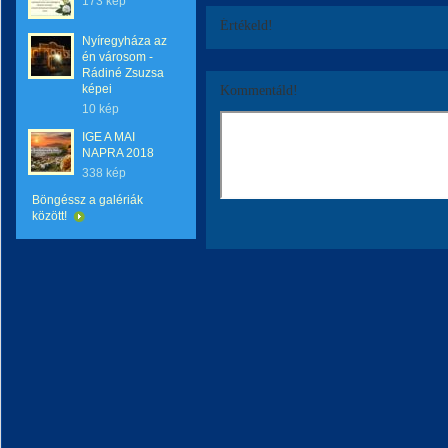
173 kép
Értékeld!
Nyíregyháza az
én városom -
Rádiné Zsuzsa
képei
Kommentáld!
10 kép
IGE A MAI
NAPRA 2018
338 kép
Böngéssz a galériák
között!