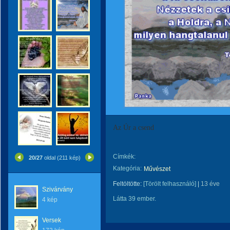
Az Úr a csend
Címkék:
20/27
oldal (211 kép)
Kategória:
Művészet
Feltöltötte:
[Törölt felhasználó]
|
13 éve
Szivárvány
Látta 39 ember.
4 kép
Versek