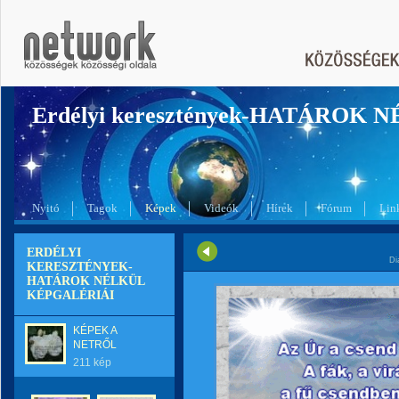
Erdélyi keresztények-HATÁROK 
Nyitó
Tagok
Képek
Videók
Hírek
Fórum
Lin
ERDÉLYI
Di
KERESZTÉNYEK-
HATÁROK NÉLKÜL
KÉPGALÉRIÁI
KÉPEK A
NETRŐL
211 kép