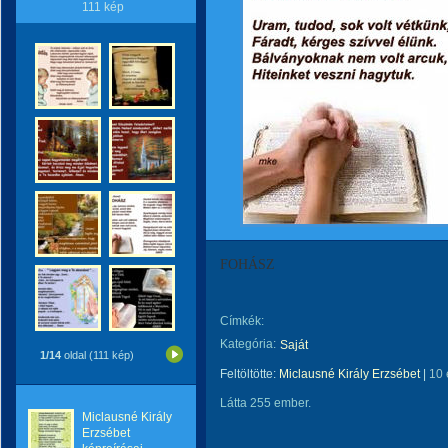
111 kép
FOHÁSZ
Címkék:
Kategória:
Saját
1/14
oldal (111 kép)
Feltöltötte:
Miclausné Király Erzsébet
|
10 
Látta 255 ember.
Miclausné Király
Erzsébet