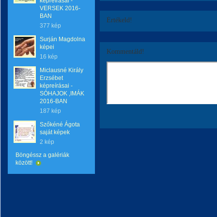
képreírásai -
VERSEK 2016-
BAN
Értékeld!
377 kép
Surján Magdolna
képei
Kommentáld!
16 kép
Miclausné Király
Erzsébet
képreírásai -
SÓHAJOK ,IMÁK
2016-BAN
187 kép
Szőkéné Ágota
saját képek
2 kép
Böngéssz a galériák
között!