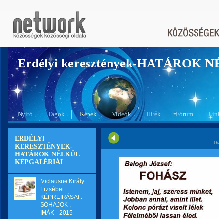
Erdélyi keresztények-HATÁROK 
Nyitó
Tagok
Képek
Videók
Hírek
Fórum
Lin
ERDÉLYI
Di
KERESZTÉNYEK-
HATÁROK NÉLKÜL
KÉPGALÉRIÁI
Miclausné Király
Erzsébet
KÉPREIRÁSAI :
SÓHAJOK ,
IMÁK - 2015