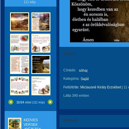
111 kép
SÓHAJ
Címkék:
sóhaj
Kategória:
Saját
Feltöltötte:
Miclausné Király Erzsébet
|
11 
Látta 390 ember.
11/14
oldal (111 kép)
KEDVES
Értékeld!
VERSEK