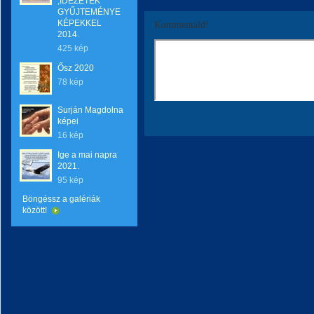
,IDÉZETEK
GYŰJTEMÉNYE
KÉPEKKEL
Kommentáld!
2014.
425 kép
Ősz 2020
78 kép
Surján Magdolna
képei
16 kép
Ige a mai napra
2021.
95 kép
Böngéssz a galériák
között!