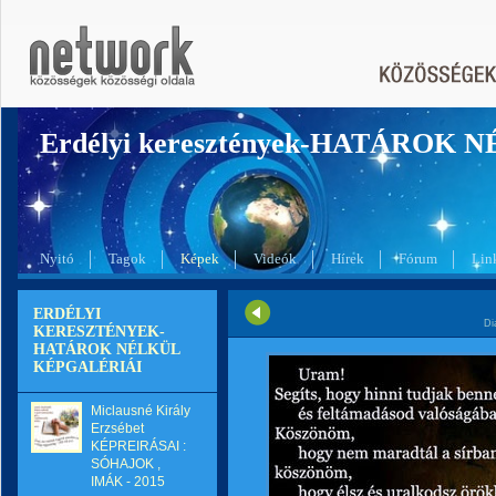
Erdélyi keresztények-HATÁROK 
Nyitó
Tagok
Képek
Videók
Hírek
Fórum
Lin
ERDÉLYI
Di
KERESZTÉNYEK-
HATÁROK NÉLKÜL
KÉPGALÉRIÁI
Miclausné Király
Erzsébet
KÉPREIRÁSAI :
SÓHAJOK ,
IMÁK - 2015