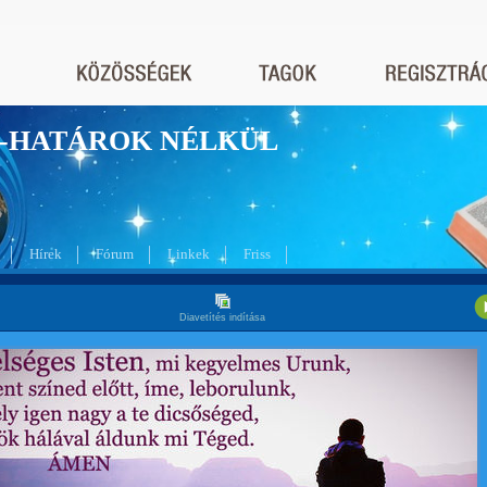
nyek-HATÁROK NÉLKÜL
Hírek
Fórum
Linkek
Friss
Diavetítés indítása