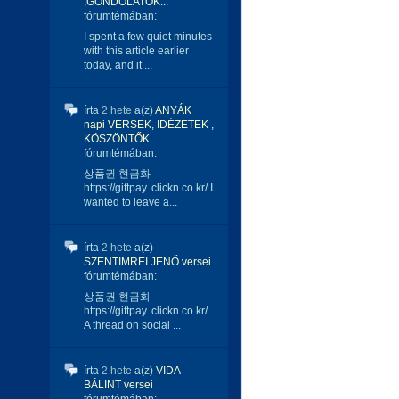
,GONDOLATOK...
fórumtémában:
I spent a few quiet minutes
with this article earlier
today, and it ...
írta
2 hete
a(z)
ANYÁK
napi VERSEK, IDÉZETEK ,
KÖSZÖNTŐK
fórumtémában:
상품권 현금화
https://giftpay. clickn.co.kr/ I
wanted to leave a...
írta
2 hete
a(z)
SZENTIMREI JENŐ versei
fórumtémában:
상품권 현금화
https://giftpay. clickn.co.kr/
A thread on social ...
írta
2 hete
a(z)
VIDA
BÁLINT versei