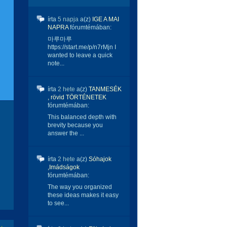
írta
5 napja
a(z)
IGE A MAI
NAPRA
fórumtémában:
마루마루
https://start.me/p/n7rMjn I
wanted to leave a quick
note...
írta
2 hete
a(z)
TANMESÉK
, rövid TÖRTÉNETEK
fórumtémában:
This balanced depth with
brevity because you
answer the ...
írta
2 hete
a(z)
Sóhajok
,Imádságok
fórumtémában:
The way you organized
these ideas makes it easy
to see...