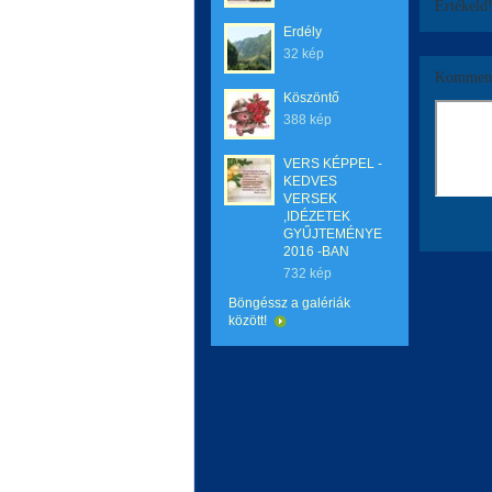
Értékeld
Erdély
32 kép
Komment
Köszöntő
388 kép
VERS KÉPPEL -
KEDVES
VERSEK
,IDÉZETEK
GYŰJTEMÉNYE
2016 -BAN
732 kép
Böngéssz a galériák
között!