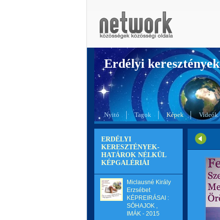
Erdélyi kereszté
Nyitó
Tagok
Képek
Videók
ERDÉLYI
KERESZTÉNYEK-
HATÁROK NÉLKÜL
KÉPGALÉRIÁI
Miclausné Király
Erzsébet
KÉPREIRÁSAI :
SÓHAJOK ,
IMÁK - 2015