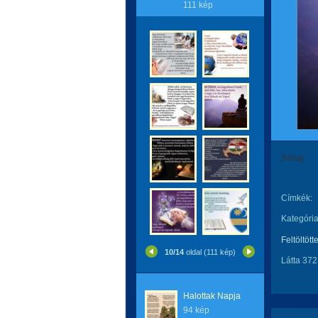
111 kép
Sóhaj
Címkék:
Kategória
Feltöltött
10/14
oldal (111 kép)
Látta 372
Halottak Napja
94 kép