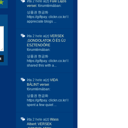
írta
2 hete
a(z)
Füle Lajos
versei:
fórumtémában:
상품권 현금화
https://giftpay. clickn.co.kr/ I
appreciate blogs ...
írta
2 hete
a(z)
VERSEK
,GONDOLATOK Ó ÉS ÚJ
ESZTENDŐRE
fórumtémában:
상품권 현금화
https://giftpay. clickn.co.kr/ I
shared this with a...
írta
2 hete
a(z)
VIDA
BÁLINT versei
fórumtémában:
상품권 현금화
https://giftpay. clickn.co.kr/ I
spent a few quiet ...
írta
2 hete
a(z)
Wass
Albert: VERSEK