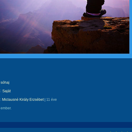
sóhaj
:
Saját
e:
Miclausné Király Erzsébet
|
11 éve
 ember.