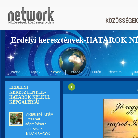
Erdélyi keresztények-HATÁROK 
Nyitó
Tagok
Képek
Videók
Hírek
Fórum
Lin
ERDÉLYI
Di
KERESZTÉNYEK-
HATÁROK NÉLKÜL
KÉPGALÉRIÁI
Miclausné Király
Erzsébet
képreírásai :
ÁLDÁSOK
,KÍVÁNSÁGOK