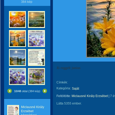
384 kép
Jó reggelt junius
Címkék:
Kategória:
Saját
10/48
oldal (384 kép)
Feltöltötte:
Miclausné Király Erzsébet
|
7 é
Látta 5355 ember.
Miclausné Király
Erzsébet