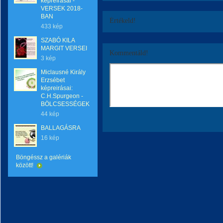
képreírásai -
VERSEK 2018-
BAN
Értékeld!
433 kép
SZABÓ KILA
MARGIT VERSEI
Kommentáld!
3 kép
Miclausné Király
Erzsébet
képreirásai:
C.H.Spurgeon -
BÖLCSESSÉGEK
44 kép
BALLAGÁSRA
16 kép
Böngéssz a galériák
között!