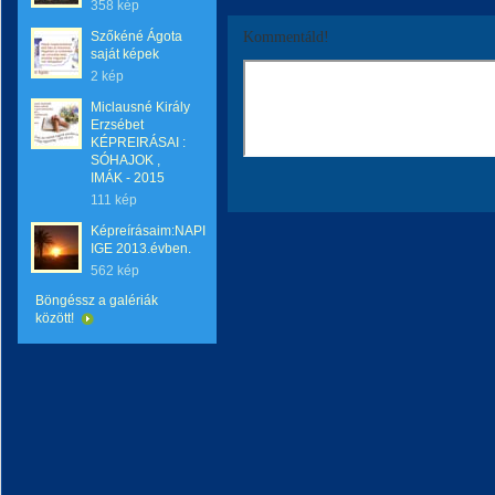
358 kép
Szőkéné Ágota
Kommentáld!
saját képek
2 kép
Miclausné Király
Erzsébet
KÉPREIRÁSAI :
SÓHAJOK ,
IMÁK - 2015
111 kép
Képreírásaim:NAPI
IGE 2013.évben.
562 kép
Böngéssz a galériák
között!