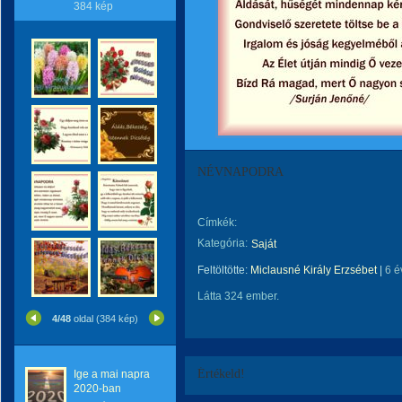
384 kép
NÉVNAPODRA
Címkék:
Kategória:
Saját
Feltöltötte:
Miclausné Király Erzsébet
|
6 é
Látta 324 ember.
4/48
oldal (384 kép)
Értékeld!
Ige a mai napra
2020-ban