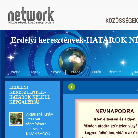
Erdélyi keresztények-HATÁROK 
Nyitó
Tagok
Képek
Videók
Hírek
Fórum
Lin
ERDÉLYI
Di
KERESZTÉNYEK-
HATÁROK NÉLKÜL
KÉPGALÉRIÁI
Miclausné Király
Erzsébet
képreírásai :
ÁLDÁSOK
,KÍVÁNSÁGOK