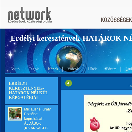
Erdélyi keresztények-HATÁROK 
Nyitó
Tagok
Képek
Videók
Hírek
Fórum
Lin
ERDÉLYI
Di
KERESZTÉNYEK-
HATÁROK NÉLKÜL
KÉPGALÉRIÁI
Miclausné Király
Erzsébet
képreírásai :
ÁLDÁSOK
,KÍVÁNSÁGOK