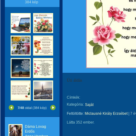
384 kép
Úti áldás
Címkék:
Kategória:
Saját
7/48
oldal (384 kép)
Feltöltötte:
Miclausné Király Erzsébet
|
7 é
Látta 352 ember.
Dáma Lovag
Erdős