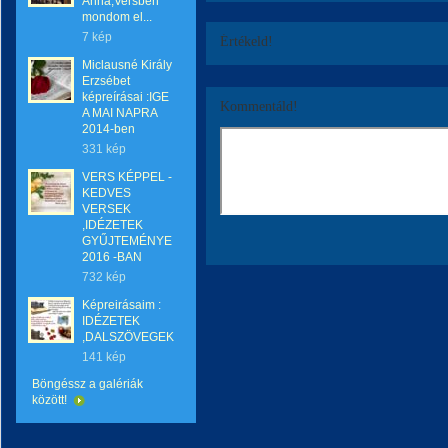
Anna,Versben
mondom el...
7 kép
Értékeld!
Miclausné Király
Erzsébet
képreírásai :IGE
Kommentáld!
A MAI NAPRA
2014-ben
331 kép
VERS KÉPPEL -
KEDVES
VERSEK
,IDÉZETEK
GYŰJTEMÉNYE
2016 -BAN
732 kép
Képreirásaim :
IDÉZETEK
,DALSZÖVEGEK
141 kép
Böngéssz a galériák
között!