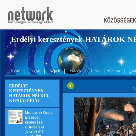
Erdélyi keresztények-HATÁROK 
Nyitó
Tagok
Képek
Videók
Hírek
Fórum
Lin
ERDÉLYI
Di
KERESZTÉNYEK-
HATÁROK NÉLKÜL
KÉPGALÉRIÁI
Miclausné Király
Erzsébet
képreirásai :
BŰNBÁNAT
,NAGYHÉT