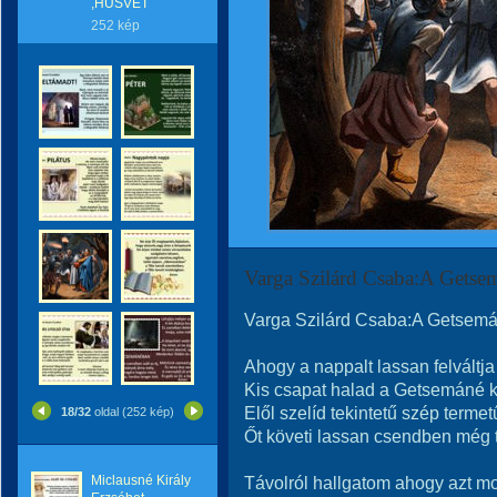
,HÚSVÉT
252 kép
Varga Szilárd Csaba:A Getse
Varga Szilárd Csaba:A Getsemá
Ahogy a nappalt lassan felváltja 
Kis csapat halad a Getsemáné ke
Elől szelíd tekintetű szép termet
18/32
oldal (252 kép)
Őt követi lassan csendben még 
Miclausné Király
Távolról hallgatom ahogy azt mo