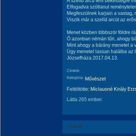
A szelíd arcú férfi békességre inti
Elfogadva szótlanul reménytelen
Megfeszülnek karjain a vastag, 
Viszik már a szelíd arcút az erő
Menet közben többször földre rá
Ő azonban némán tűri, ahogy bá
Mint ahogy a bárány menetel a 
Úgy menetel lassan halálba az I
Józsefháza 2017.04.13.
Címkék:
Kategória:
Művészet
Feltöltötte:
Miclausné Király Erz
Látta 265 ember.
Értékeld!