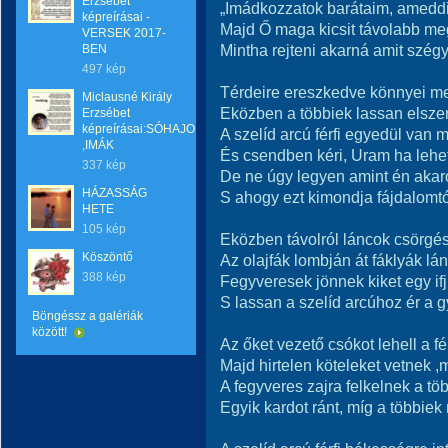
Erzsébet
„Imádkozzatok barátaim, amedd
képreírásai -
Majd Ő maga kicsit távolabb meg
VERSEK 2017-
Mintha rejteni akarná amit szégye
BEN
497 kép
Térdeire ereszkedve könnyei m
Miclausné Király
Eközben a többiek lassan elsz
Erzsébet
képreírásai:SÓHAJOK
A szelíd arcú férfi egyedül van m
,IMÁK
És csendben kéri, Uram ha lehet
337 kép
De ne úgy legyen amint én aka
HÁZASSÁG
S ahogy ezt kimondja fájdalomtól 
HETE
105 kép
Eközben távolról láncok csörgés
Köszöntő
Az olajfák lombján át fáklyák lán
388 kép
Fegyveresek jönnek kiket egy ifj
S lassan a szelíd arcúhoz ér a g
Böngéssz a galériák
között!
Az őket vezető csókot lehell a fér
Majd hirtelen köteleket vetnek ,
A fegyveres zajra felkelnek a tö
Egyik kardot ránt, míg a többie