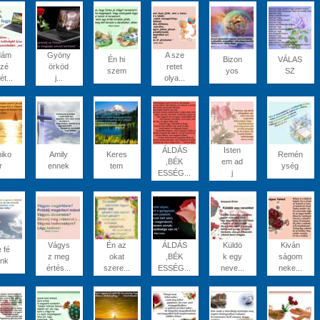
dám
Gyöny
A sze
Én hi
Bizon
VÁLAS
szé
örköd
retet
szem
yos
SZ
ét...
j...
olya...
ÁLDÁS
Isten
iko
Amily
Keres
Remén
,BÉK
em ad
r
ennek
tem
ység
ESSÉG...
j
Vágys
Én az
ÁLDÁS
Küldö
Kiván
 fé
z meg
okat
,BÉK
k egy
ságom
ünk
értés...
szere...
ESSÉG...
neve...
neke...