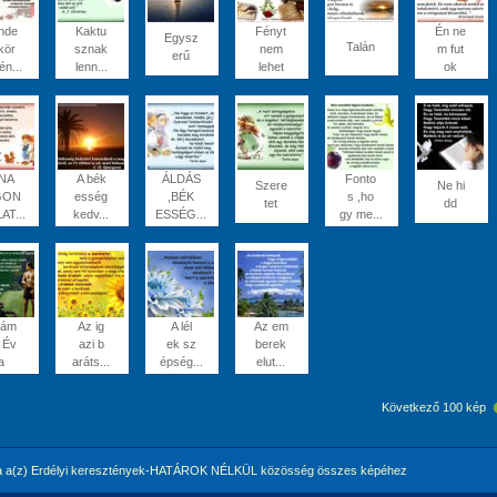
nde
Kaktu
Fényt
Én ne
Egysz
Talán
kör
sznak
nem
m fut
erű
én...
lenn...
lehet
ok
 NA
A bék
ÁLDÁS
Fonto
Szere
Ne hi
GON
esség
,BÉK
s ,ho
tet
dd
AT...
kedv...
ESSÉG...
gy me...
dám
Az ig
A lél
Az em
 Év
azi b
ek sz
berek
a
aráts...
épség...
elut...
Következő 100 kép
 a(z) Erdélyi keresztények-HATÁROK NÉLKÜL közösség összes képéhez