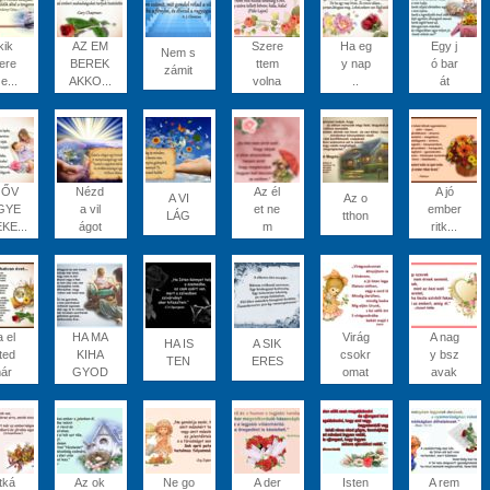
kik
AZ EM
Szere
Ha eg
Egy j
Nem s
ere
BEREK
ttem
y nap
ó bar
zámit
 e...
AKKO...
volna
..
át
JŐV
Nézd
Az él
A jó
A VI
Az o
GYE
a vil
et ne
ember
LÁG
tthon
KE...
ágot
m
ritk...
 el
HA MA
Virág
A nag
HA IS
A SIK
ted
KIHA
csokr
y bsz
TEN
ERES
ár
GYOD
omat
avak
tká
Az ok
Ne go
A der
Isten
A rem