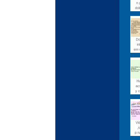
n 
dol
Do
in
em 
Ha
ac
y c
Vi
,
p n