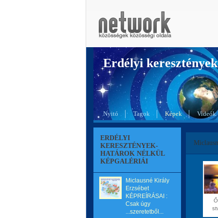
Erdélyi kereszté
Nyitó
Tagok
Képek
Videók
ERDÉLYI
Miclausn
KERESZTÉNYEK-
HATÁROK NÉLKÜL
KÉPGALÉRIÁI
Miclausné Király
Erzsébet
KÉPREÍRÁSAI :
Őr
Csak úgy
st
...szeretetből...