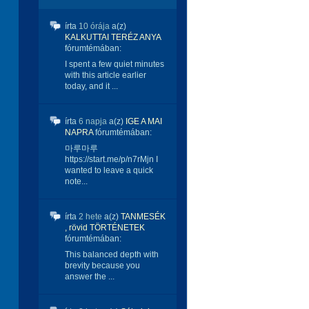
írta
10 órája
a(z)
KALKUTTAI TERÉZ ANYA
fórumtémában:
I spent a few quiet minutes
with this article earlier
today, and it ...
írta
6 napja
a(z)
IGE A MAI
NAPRA
fórumtémában:
마루마루
https://start.me/p/n7rMjn I
wanted to leave a quick
note...
írta
2 hete
a(z)
TANMESÉK
, rövid TÖRTÉNETEK
fórumtémában:
This balanced depth with
brevity because you
answer the ...