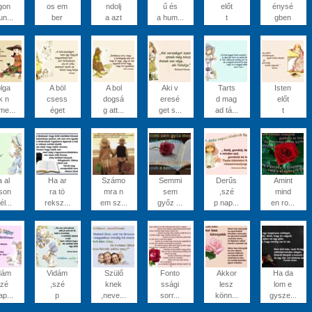
gon
os em
ndolj
ű és
előt
énysé
un...
ber
a azt
a hum...
t
gben
lga
A böl
A bol
Aki v
Tarts
Isten
k n
csess
dogsá
eresé
d mag
előt
me...
éget
g att...
get s...
ad tá...
t
 al
Ha ar
Számo
Semmi
Derűs
Amint
son
ra tö
mra n
sem
,szé
mind
él...
reksz...
em sz...
győz ...
p nap...
en ro...
dám
Vidám
Szülő
Fonto
Akkor
Ha da
szé
,szé
knek
ssági
lesz
lom e
ap...
p
,neve...
sorr...
könn...
gysze...