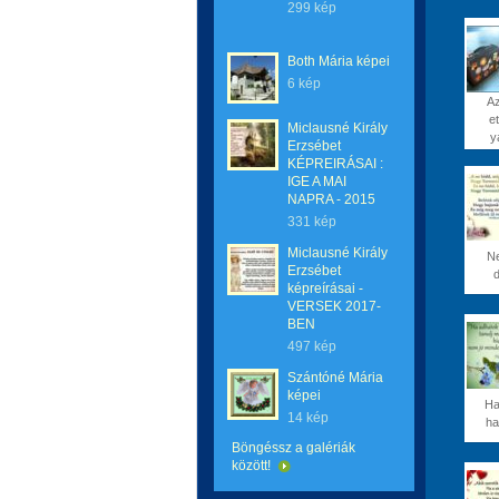
299 kép
Both Mária képei
6 kép
Az
et
Miclausné Király
y
Erzsébet
KÉPREIRÁSAI :
IGE A MAI
NAPRA - 2015
331 kép
Miclausné Király
Ne
Erzsébet
képreírásai -
VERSEK 2017-
BEN
497 kép
Szántóné Mária
képei
Ha
14 kép
ha
Böngéssz a galériák
között!