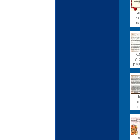
A
sz
tik
A 
Ő 
RME
Ha
ér
m
Ri