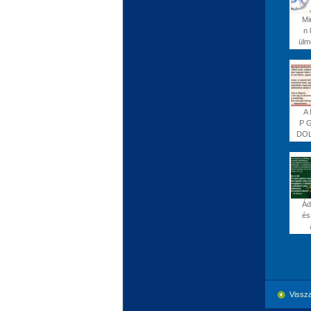
Mi
n 
ülm
A
P 
DOL
Á
és
Vissza