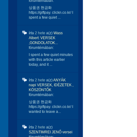
fórumtémában:
상품권 현금화
https://giftpay. clickn.co.kr/ I
spent a few quiet ...
írta
2 hete
a(z)
Wass
Albert: VERSEK
,GONDOLATOK...
fórumtémában:
I spent a few quiet minutes
with this article earlier
today, and it ...
írta
2 hete
a(z)
ANYÁK
napi VERSEK, IDÉZETEK ,
KÖSZÖNTŐK
fórumtémában:
상품권 현금화
https://giftpay. clickn.co.kr/ I
wanted to leave a...
írta
2 hete
a(z)
SZENTIMREI JENŐ versei