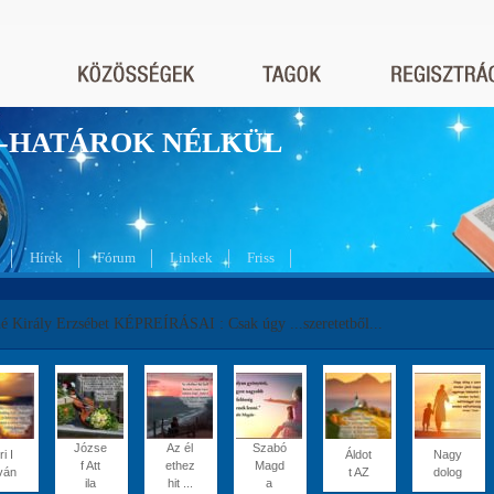
nyek-HATÁROK NÉLKÜL
Hírek
Fórum
Linkek
Friss
é Király Erzsébet KÉPREÍRÁSAI : Csak úgy ...szeretetből...
Józse
Az él
Szabó
i I
Áldot
Nagy
f Att
ethez
Magd
ván
t AZ
dolog
ila
hit ...
a