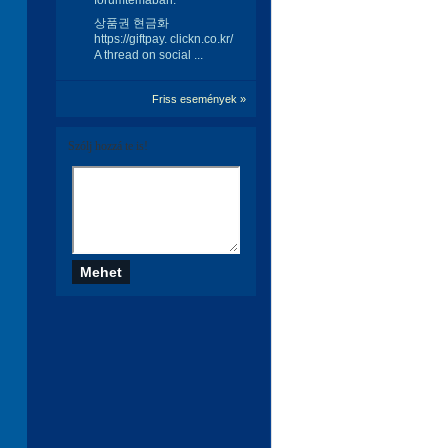
fórumtémában:
상품권 현금화
https://giftpay. clickn.co.kr/
A thread on social ...
Friss események »
Szólj hozzá te is!