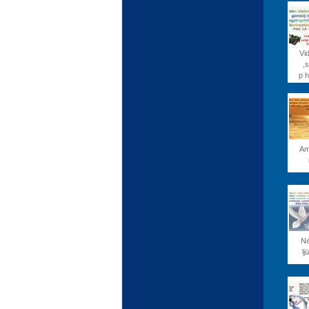
Vi
,
p h
Am
Ne
lj