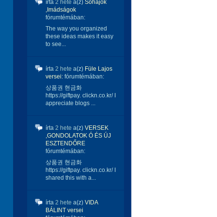
írta
2 hete
a(z)
Sóhajok
,Imádságok
fórumtémában:
The way you organized
these ideas makes it easy
to see...
írta
2 hete
a(z)
Füle Lajos
versei:
fórumtémában:
상품권 현금화
https://giftpay. clickn.co.kr/ I
appreciate blogs ...
írta
2 hete
a(z)
VERSEK
,GONDOLATOK Ó ÉS ÚJ
ESZTENDŐRE
fórumtémában:
상품권 현금화
https://giftpay. clickn.co.kr/ I
shared this with a...
írta
2 hete
a(z)
VIDA
BÁLINT versei