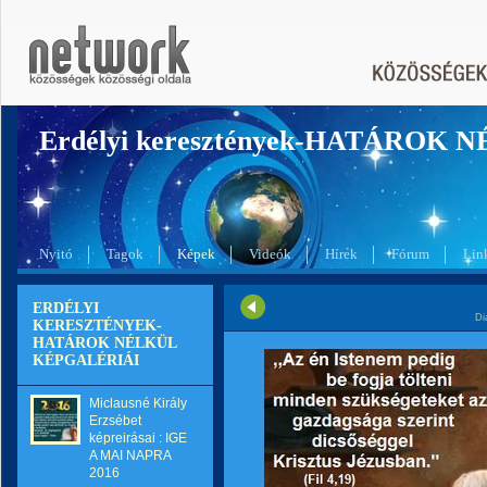
Erdélyi keresztények-HATÁROK 
Nyitó
Tagok
Képek
Videók
Hírek
Fórum
Lin
ERDÉLYI
Di
KERESZTÉNYEK-
HATÁROK NÉLKÜL
KÉPGALÉRIÁI
Miclausné Király
Erzsébet
képreirásai : IGE
A MAI NAPRA
2016