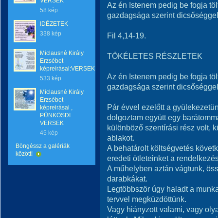
VERSEK
Az én Istenem pedig be fogja tö
58 kép
gazdagsága szerint dicsőséggel
IDÉZETEK
338 kép
Fil 4,14-19.
Miclausné Király
TÖKÉLETES RÉSZLETEK
Erzsébet
képreírásai:VERSEK
Az én Istenem pedig be fogja tö
533 kép
gazdagsága szerint dicsőséggel 
Miclausné Király
Erzsébet
Pár évvel ezelőtt a gyülekezet
képreirásai ,
PÜNKÖSDI
dolgoztam együtt egy barátomm
VERSEK
különböző szentírási rész volt,
45 kép
ablakot.
Böngéssz a galériák
A behatárolt költségvetés követ
között!
eredeti ötleteinket a rendelkezé
A műhelyben aztán vágtunk, össz
darabkákat.
Legtöbbször úgy haladt a munk
tervvel megküzdöttünk.
Vagy hiányzott valami, vagy oly