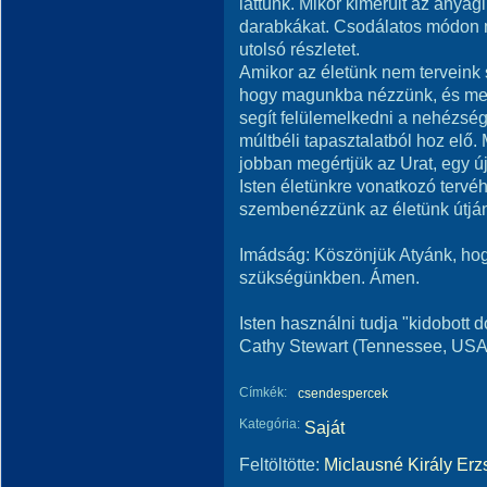
láttunk. Mikor kimerült az anyag
darabkákat. Csodálatos módon m
utolsó részletet.
Amikor az életünk nem terveink s
hogy magunkba nézzünk, és megta
segít felülemelkedni a nehézsége
múltbéli tapasztalatból hoz elő.
jobban megértjük az Urat, egy ú
Isten életünkre vonatkozó tervéh
szembenézzünk az életünk útjá
Imádság: Köszönjük Atyánk, ho
szükségünkben. Ámen.
Isten használni tudja "kidobott 
Cathy Stewart (Tennessee, USA
Címkék:
csendespercek
Kategória:
Saját
Feltöltötte:
Miclausné Király Erz