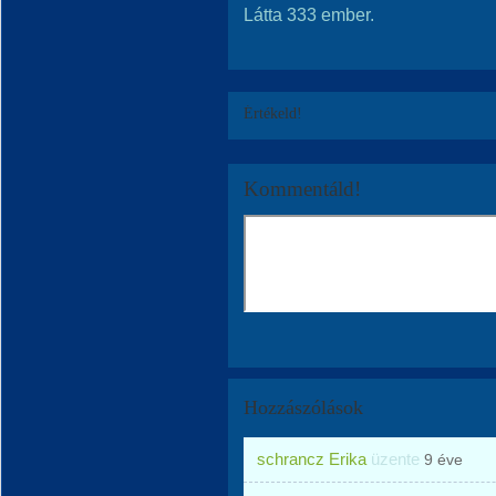
Látta 333 ember.
Értékeld!
Kommentáld!
Hozzászólások
schrancz Erika
üzente
9 éve