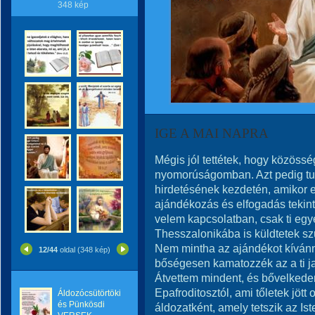
348 kép
IGE A MAI NAPRA
Mégis jól tettétek, hogy közössé
nyomorúságomban. Azt pedig tudjá
hirdetésének kezdetén, amikor 
ajándékozás és elfogadás tekint
velem kapcsolatban, csak ti eg
Thesszalonikába is küldtetek sz
Nem mintha az ajándékot kíván
12/44
oldal (348 kép)
bőségesen kamatozzék az a ti j
Átvettem mindent, és bővelkede
Epafroditosztól, ami tőletek jött
Áldozócsütörtöki
és Pünkösdi
áldozatként, amely tetszik az Is