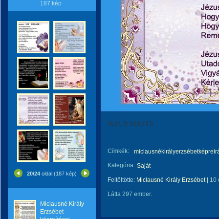
187 kép
JÉZUS SEGITS
Címkék:
miclausnékirályerzsébetképreir
Kategória:
Saját
20/24
oldal (187 kép)
Feltöltötte:
Miclausné Király Erzsébet
|
10 
Látta 297 ember.
Miclausné Király
Erzsébet