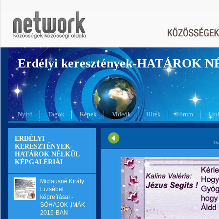
Erdélyi keresztények-HATÁROK 
Nyitó
Tagok
Képek
Videók
Hírek
Fórum
Lin
ERDÉLYI
Di
KERESZTÉNYEK-
HATÁROK NÉLKÜL
KÉPGALÉRIÁI
Miclausné Király
Erzsébet
képreírásai -
SÓHAJOK ,IMÁK
2016-BAN