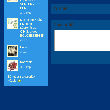
képreírásai -
VERSEK 2017-
BEN
Értékeld!
497 kép
Miclausné Király
Erzsébet
Kommentáld!
képreirásai:
C.H.Spurgeon -
BÖLCSESSÉGEK
44 kép
Eni-tol
4 kép
Köszöntő
388 kép
Böngéssz a galériák
között!