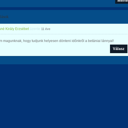
lások
né Király Erzsébet
üzente
11 éve
 magunknak, hogy tudjunk helyesen dönteni időnkről a betániai lánnyal!
Válasz