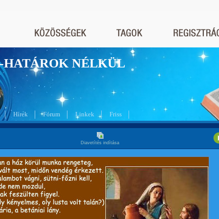
nyek-HATÁROK NÉLKÜL
Hírek
Fórum
Linkek
Friss
Diavetítés indítása