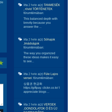
 de
írta
2 hete
a(z)
TANMESÉK
, rövid TÖRTÉNETEK
fórumtémában:
This balanced depth with
brevity because you
answer the ...
írta
2 hete
a(z)
Sóhajok
,Imádságok
fórumtémában:
The way you organized
these ideas makes it easy
to see...
írta
2 hete
a(z)
Füle Lajos
versei:
fórumtémában:
상품권 현금화
https://giftpay. clickn.co.kr/ I
appreciate blogs ...
írta
2 hete
a(z)
VERSEK
,GONDOLATOK Ó ÉS ÚJ