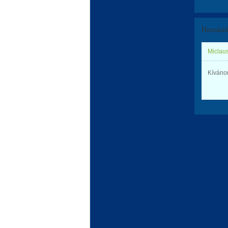
Hozzászó
Miclaus
Kívánom