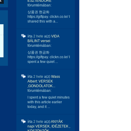
ESZTENDŐRE
fórumtémában:
상품권 현금화
https://giftpay. clickn.co.kr/ I
shared this with a...
írta
2 hete
a(z)
VIDA
BÁLINT versei
fórumtémában:
상품권 현금화
https://giftpay. clickn.co.kr/ I
spent a few quiet ...
írta
2 hete
a(z)
Wass
Albert: VERSEK
,GONDOLATOK...
fórumtémában:
I spent a few quiet minutes
with this article earlier
today, and it ...
írta
2 hete
a(z)
ANYÁK
napi VERSEK, IDÉZETEK ,