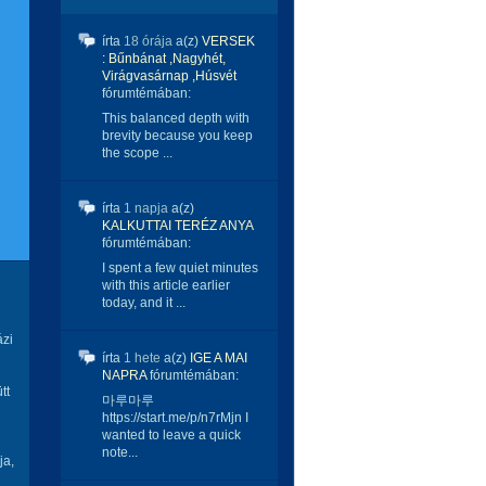
írta
18 órája
a(z)
VERSEK
: Bűnbánat ,Nagyhét,
Virágvasárnap ,Húsvét
fórumtémában:
This balanced depth with
brevity because you keep
the scope ...
írta
1 napja
a(z)
KALKUTTAI TERÉZ ANYA
fórumtémában:
I spent a few quiet minutes
with this article earlier
today, and it ...
ázi
írta
1 hete
a(z)
IGE A MAI
NAPRA
fórumtémában:
tt
마루마루
https://start.me/p/n7rMjn I
wanted to leave a quick
note...
ja,