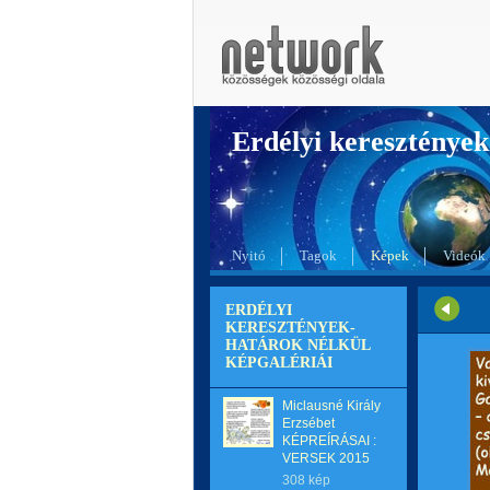
Erdélyi kereszté
Nyitó
Tagok
Képek
Videók
ERDÉLYI
KERESZTÉNYEK-
HATÁROK NÉLKÜL
KÉPGALÉRIÁI
Miclausné Király
Erzsébet
KÉPREÍRÁSAI :
VERSEK 2015
308 kép