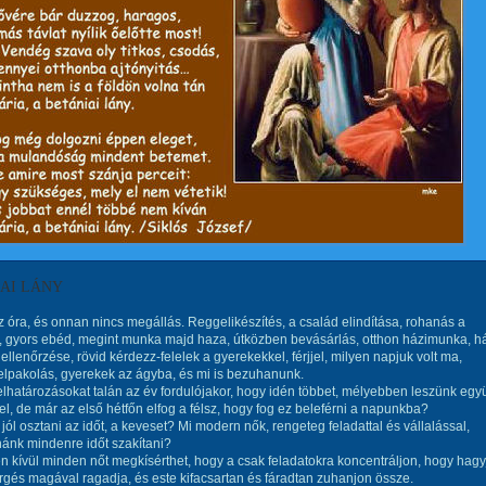
AI LÁNY
 óra, és onnan nincs megállás. Reggelikészítés, a család elindítása, rohanás a
 gyors ebéd, megint munka majd haza, útközben bevásárlás, otthon házimunka, h
 ellenőrzése, rövid kérdezz-felelek a gyerekekkel, férjjel, milyen napjuk volt ma,
elpakolás, gyerekek az ágyba, és mi is bezuhanunk.
lhatározásokat talán az év fordulójakor, hogy idén többet, mélyebben leszünk együ
el, de már az első hétfőn elfog a félsz, hogy fog ez beleférni a napunkba?
 jól osztani az időt, a keveset? Mi modern nők, rengeteg feladattal és vállalással,
ánk mindenre időt szakítani?
 kívül minden nőt megkísérthet, hogy a csak feladatokra koncentráljon, hogy hagy
rgés magával ragadja, és este kifacsartan és fáradtan zuhanjon össze.