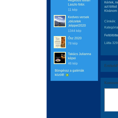
Hegedus Istvan
Kérlek, n
Laszlo fotoi.
azt tölts
11 kép
Kívánom m
Kedves versek
,idézetek
Címkék:
,képpel2020
Kategória
1344 kép
Feltöltött
Ősz 2020
Látta 329
78 kép
Takács Julianna
képei
46 kép
Értékeld
Böngéssz a galériák
között!
Komment