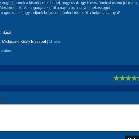
e engedj ennek a kísértésnek! Lehet, hogy csak egy kávészünetnyi csend jut mára,
d Mestereddel, aki megadja az erőt a napra és a szíved békességét.
agunknak, hogy tudjunk helyesen dönteni időnkről a betániai lánnyal!
:
Saját
e:
Miclausné Király Erzsébet
|
11 éve
 ember.
!
áld!