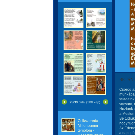
BETÁNI
Csörög az
munkába,
feladatok
25/39
oldal (308 kép)
vacsora, 
Hoztunk e
a Mesterr
Be tudjuk
Csikszereda
hogy tudn
Milleneumm
Az Édenen
templom -
a napi pö