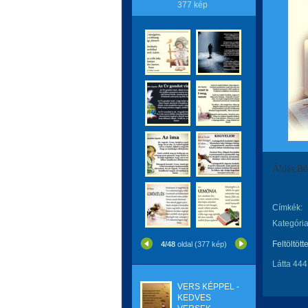
377 kép
Áldás,Bé
Címkék:
Kategória
Feltöltött
4/48
oldal (377 kép)
Látta 444
VERS KÉPPEL -
KEDVES