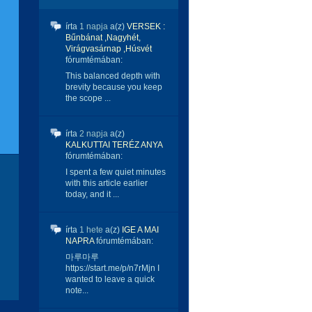
írta
1 napja
a(z)
VERSEK :
Bűnbánat ,Nagyhét,
Virágvasárnap ,Húsvét
fórumtémában:
This balanced depth with
brevity because you keep
the scope ...
írta
2 napja
a(z)
KALKUTTAI TERÉZ ANYA
fórumtémában:
I spent a few quiet minutes
with this article earlier
today, and it ...
írta
1 hete
a(z)
IGE A MAI
NAPRA
fórumtémában:
마루마루
https://start.me/p/n7rMjn I
wanted to leave a quick
note...