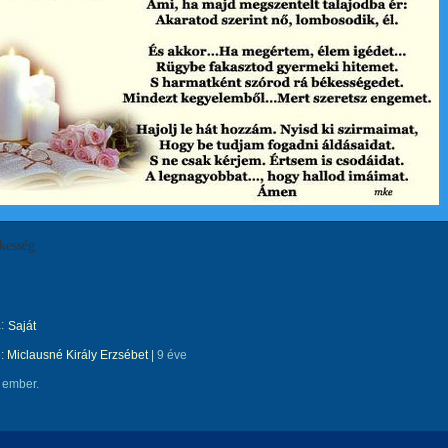
kesség
:
Saját
e:
Miclausné Király Erzsébet
|
9 éve
 ember.