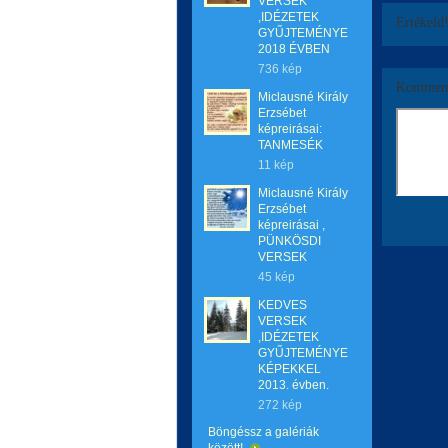
VERSEK
,IDÉZETEK
Értékeld
GYŰJTEMÉNYE
2018 ÉVBEN
736 kép
Komment
Miclausné Király
Erzsébet
képreirásai:
TANMESÉK
11 kép
Miclausné Király
Erzsébet
képreirásai ,
PÜNKÖSDI
VERSEK
45 kép
KEDVES
VERSEK
,IDÉZETEK
GYŰJTEMÉNYE
KÉPEKKEL
2013. évben.
272 kép
Böngéssz a galériák