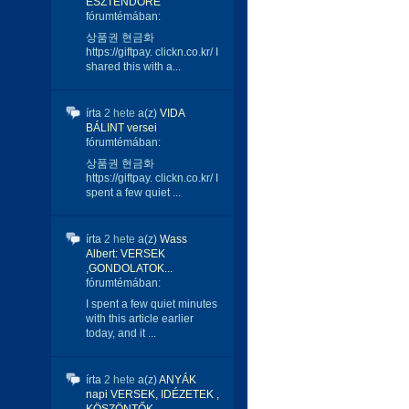
ESZTENDŐRE
fórumtémában:
상품권 현금화
https://giftpay. clickn.co.kr/ I
shared this with a...
írta
2 hete
a(z)
VIDA
BÁLINT versei
fórumtémában:
상품권 현금화
https://giftpay. clickn.co.kr/ I
spent a few quiet ...
írta
2 hete
a(z)
Wass
Albert: VERSEK
,GONDOLATOK...
fórumtémában:
I spent a few quiet minutes
with this article earlier
today, and it ...
írta
2 hete
a(z)
ANYÁK
napi VERSEK, IDÉZETEK ,