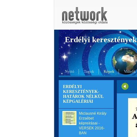
Erdélyi kereszté
Nyitó
Tagok
Képek
Videók
ERDÉLYI
KERESZTÉNYEK-
HATÁROK NÉLKÜL
KÉPGALÉRIÁI
Miclausné Király
Erzsébet
képreírásai -
VERSEK 2016-
BAN