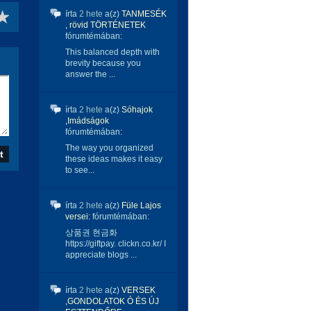
írta
2 hete
a(z)
TANMESÉK
, rövid TÖRTÉNETEK
fórumtémában:
This balanced depth with
brevity because you
answer the ...
írta
2 hete
a(z)
Sóhajok
,Imádságok
fórumtémában:
The way you organized
these ideas makes it easy
to see...
írta
2 hete
a(z)
Füle Lajos
versei:
fórumtémában:
상품권 현금화
https://giftpay. clickn.co.kr/ I
appreciate blogs ...
írta
2 hete
a(z)
VERSEK
,GONDOLATOK Ó ÉS ÚJ