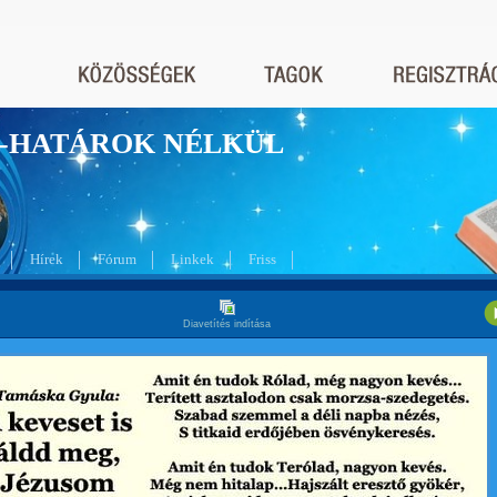
nyek-HATÁROK NÉLKÜL
Hírek
Fórum
Linkek
Friss
Diavetítés indítása