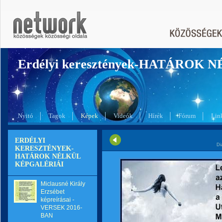
Erdélyi keresztények-HATÁROK 
Nyitó
Tagok
Képek
Videók
Hírek
Fórum
Lin
ERDÉLYI
Di
KERESZTÉNYEK-
HATÁROK NÉLKÜL
KÉPGALÉRIÁI
Miclausné Király
Erzsébet
képreírásai -
VERSEK 2016-
BAN