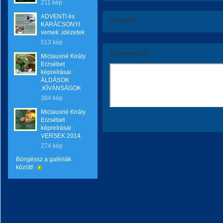
211 kép
ADVENTI és
Értékeld!
KARÁCSONYI
versek ,idézetek
513 kép
Kommentáld!
Miclausné Király
Erzsébet
képreírásai :
ÁLDÁSOK
,KÍVÁNSÁGOK
384 kép
Miclausné Király
Erzsébet
képreírásai :
VERSEK 2014.
274 kép
Böngéssz a galériák
között!