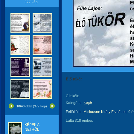
377 kép
Élő tűkőr
Címkék:
Kategória:
Saját
10/48
oldal (377 kép)
Feltöltötte:
Miclausné Király Erzsébet
|
9 é
Látta 318 ember.
KÉPEK A
NETRŐL