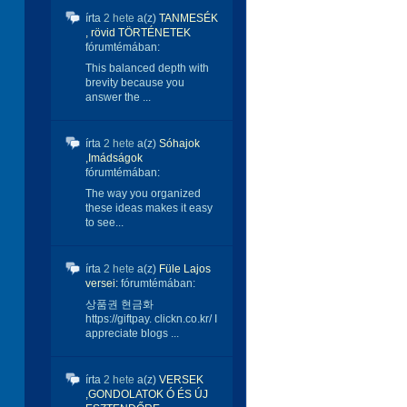
írta
2 hete
a(z)
TANMESÉK
, rövid TÖRTÉNETEK
fórumtémában:
This balanced depth with
brevity because you
answer the ...
írta
2 hete
a(z)
Sóhajok
,Imádságok
fórumtémában:
The way you organized
these ideas makes it easy
to see...
írta
2 hete
a(z)
Füle Lajos
versei:
fórumtémában:
상품권 현금화
https://giftpay. clickn.co.kr/ I
appreciate blogs ...
írta
2 hete
a(z)
VERSEK
,GONDOLATOK Ó ÉS ÚJ