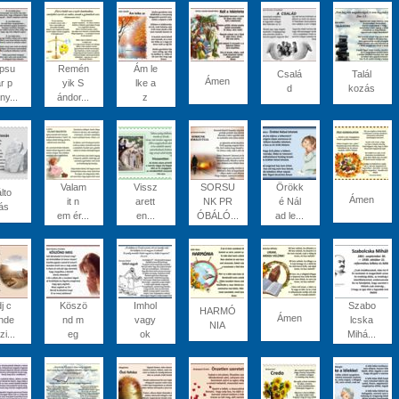
psu
Remén
Ám le
Csalá
Talál
Ámen
r p
yik S
lke a
d
kozás
ny...
ándor...
z
Valam
Vissz
SORSU
Örökk
lto
Ámen
it n
arett
NK PR
é Nál
ás
em ér...
en...
ÓBÁLÓ...
ad le...
j c
Köszö
Imhol
Szabo
HARMÓ
Ámen
nde
nd m
vagy
lcska
NIA
zi...
eg
ok
Mihá...