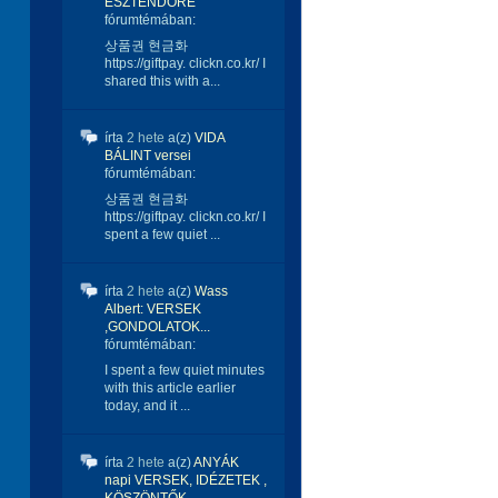
ESZTENDŐRE
fórumtémában:
상품권 현금화
https://giftpay. clickn.co.kr/ I
shared this with a...
írta
2 hete
a(z)
VIDA
BÁLINT versei
fórumtémában:
상품권 현금화
https://giftpay. clickn.co.kr/ I
spent a few quiet ...
írta
2 hete
a(z)
Wass
Albert: VERSEK
,GONDOLATOK...
fórumtémában:
I spent a few quiet minutes
with this article earlier
today, and it ...
írta
2 hete
a(z)
ANYÁK
napi VERSEK, IDÉZETEK ,