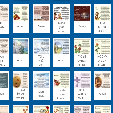
ITU
Mosol
TELJE
Ámen
Ámen
Ámen
JON
y az
SEDJÉ
EL
arcon
K A T...
ves
Túl e
FIGYE
HOGYH
Ámen
Ámen
i T
vilá
LMEZT
A ÚGY
kk...
gon
ETÉS
ÉRZE...
DE AM
Imádk
JÖJJ
Mert
men
Ámen
ÍG VA
ozva
A KER
tudja
GYUNK
kérek...
ESZTH...