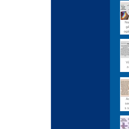
Na
gá
ogá
Vá
z
Ad
se
s s