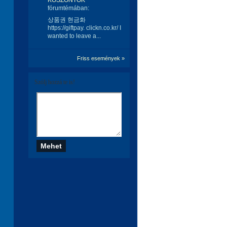
KÖSZÖNTŐK
fórumtémában:
상품권 현금화
https://giftpay. clickn.co.kr/ I
wanted to leave a...
Friss események »
Szólj hozzá te is!