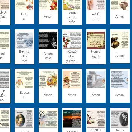
END
Segít
Hidd
AZ Ő
Ámen
Ámen
 ÓR
ség k
el
KEZE
A
érés
Egymá
Köszö
Nem v
 ad
Anyan
Ámen
st te
nt eg
agyok
fel
yelv
rhét
y emb...
...
Y H
Szava
Ámen
Ámen
Ámen
Ámen
LÉK
k
AN...
ZENGJ
AZ IS
TRAVA
ÖRÖK