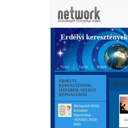
Erdélyi kereszté
Nyitó
Tagok
Képek
Videók
ERDÉLYI
Miclaus
KERESZTÉNYEK-
HATÁROK NÉLKÜL
KÉPGALÉRIÁI
Miclausné Király
Erzsébet
képreírásai -
VERSEK 2018-
Á
BAN