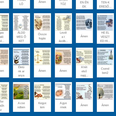
men
Ámen
EN ÉN
TEN-K
LÓ
TŰZ
EK
ERESŐ...
gas
ÁLDD
Levél
HE EL
Össze
Ámen
aló
MEG Ő
a t
VESZT
fogás
é...
KET
ávolb...
ED HI...
Életü
A hét
Csend
men
Ámen
Ámen
nk ar
első
ben2
anya
napj...
Ter
A cse
Kegye
A gye
Ámen
Ámen
tőh
ndben
lem
rmek
öz