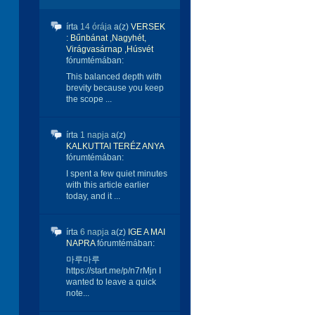
írta
14 órája
a(z)
VERSEK
: Bűnbánat ,Nagyhét,
Virágvasárnap ,Húsvét
fórumtémában:
This balanced depth with
brevity because you keep
the scope ...
írta
1 napja
a(z)
KALKUTTAI TERÉZ ANYA
fórumtémában:
I spent a few quiet minutes
with this article earlier
today, and it ...
írta
6 napja
a(z)
IGE A MAI
NAPRA
fórumtémában:
마루마루
https://start.me/p/n7rMjn I
wanted to leave a quick
note...