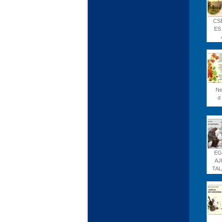
CS
ES
Ne
d 
EG
AJ
TAL