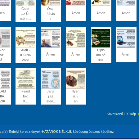
Csak
Őszi
men
Ámen
Ámen
Ámen
az Úr
fohás
nak n...
z
kor
AMÍG
Diplo
Ámen
Ámen
Ámen
 sz
IDŐNK
ma né
fá...
VAN!
lkül
LAM
Fejed
Járul
Ilyen
HIÁ
fölö
j az
is v
ZIK
tt...
Isten...
an
Következő 100 kép
 a(z) Erdélyi keresztények-HATÁROK NÉLKÜL közösség összes képéhez