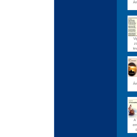
Á
Vi
zt
lev
Á
A 
em