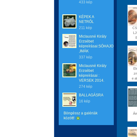
433 kép
KÉPEK A
NETRŐL
211 kép
CS
L
Miclausné Király
Erzsébet
képreírásai:SÓHAJOK
,IMÁK
337 kép
Miclausné Király
El
Erzsébet
zn
képreírásai :
e a
VERSEK 2014.
274 kép
BALLAGÁSRA
16 kép
Böngéssz a galériák
Á
között!