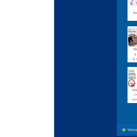
Á
Mi
a
ív 
VA
I 
NY
Vissza