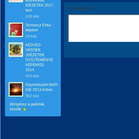
képreírásai
IDÉZETEK 2017-
Kommentáld!
ben
128 kép
Schrancz Erika -
képeim
29 kép
KEDVES
VERSEK
,IDÉZETEK
GYŰJTEMÉNYE
KÉPEKKEL
2014.
425 kép
Képreírásaim:NAPI
IGE 2013.évben.
562 kép
Böngéssz a galériák
között!