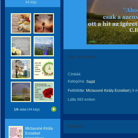
44 kép
Ahol az értelem
Címkék:
Kategória:
Saját
Feltöltötte:
Miclausné Király Erzsébet
|
9 é
Látta 483 ember.
1/6
oldal (44 kép)
Értékeld!
Miclausné Király
Erzsébet