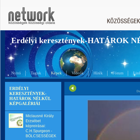
Erdélyi keresztények-HATÁROK 
Nyitó
Tagok
Képek
Videók
Hírek
Fórum
Lin
ERDÉLYI
Di
KERESZTÉNYEK-
HATÁROK NÉLKÜL
KÉPGALÉRIÁI
Miclausné Király
Erzsébet
képreirásai:
C.H.Spurgeon -
BÖLCSESSÉGEK