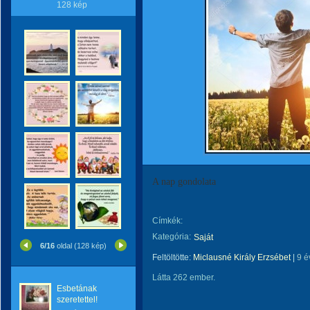
128 kép
A nap gondolata
Címkék:
Kategória:
Saját
6/16
oldal (128 kép)
Feltöltötte:
Miclausné Király Erzsébet
|
9 é
Látta 262 ember.
Esbetának
szeretettel!