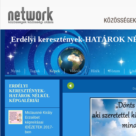
Erdélyi keresztények-HATÁROK 
Nyitó
Tagok
Képek
Videók
Hírek
Fórum
Lin
ERDÉLYI
Di
KERESZTÉNYEK-
HATÁROK NÉLKÜL
KÉPGALÉRIÁI
Miclausné Király
Erzsébet
képreírásai
IDÉZETEK 2017-
ben