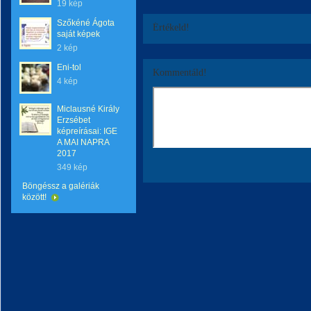
19 kép
Szőkéné Ágota
Értékeld!
saját képek
2 kép
Eni-tol
Kommentáld!
4 kép
Miclausné Király
Erzsébet
képreírásai: IGE
A MAI NAPRA
2017
349 kép
Böngéssz a galériák
között!