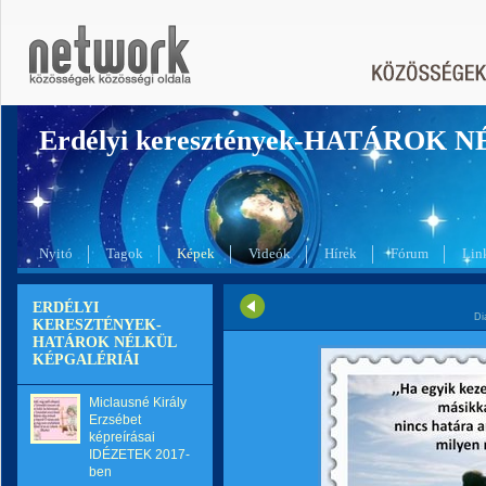
Erdélyi keresztények-HATÁROK 
Nyitó
Tagok
Képek
Videók
Hírek
Fórum
Lin
ERDÉLYI
Di
KERESZTÉNYEK-
HATÁROK NÉLKÜL
KÉPGALÉRIÁI
Miclausné Király
Erzsébet
képreírásai
IDÉZETEK 2017-
ben