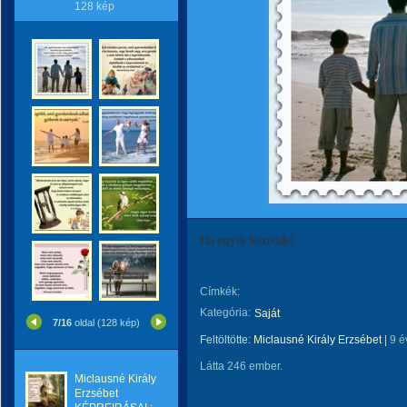
128 kép
Ha egyik kezeddel
Címkék:
Kategória:
Saját
7/16
oldal (128 kép)
Feltöltötte:
Miclausné Király Erzsébet
|
9 é
Látta 246 ember.
Miclausné Király
Erzsébet