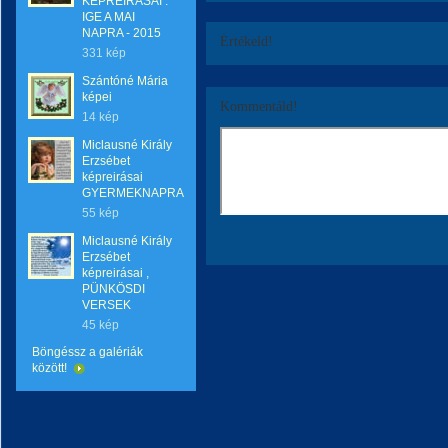
KÉPREIRÁSAI :
IGE A MAI
NAPRA - 2015
Értékeld!
331 kép
Szántóné Mária
képei
Kommentáld!
14 kép
Miclausné Király
Erzsébet
képreirásai
GYERMEKNAPRA
55 kép
Miclausné Király
Erzsébet
képreirásai ,
PÜNKÖSDI
VERSEK
45 kép
Böngéssz a galériák
között!