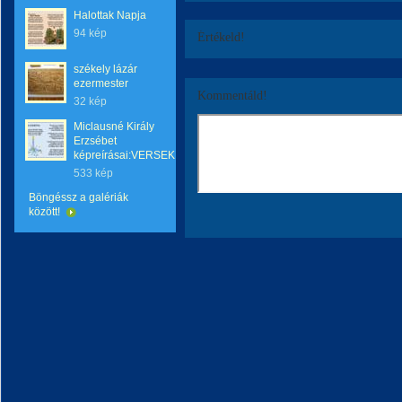
Halottak Napja
94 kép
Értékeld!
székely lázár
ezermester
Kommentáld!
32 kép
Miclausné Király
Erzsébet
képreírásai:VERSEK
533 kép
Böngéssz a galériák
között!