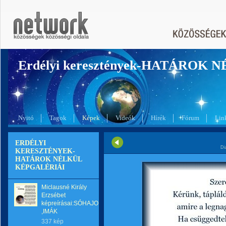
Erdélyi keresztények-HATÁROK 
Nyitó
Tagok
Képek
Videók
Hírek
Fórum
Lin
ERDÉLYI
Di
KERESZTÉNYEK-
HATÁROK NÉLKÜL
KÉPGALÉRIÁI
Miclausné Király
Erzsébet
képreírásai:SÓHAJOK
,IMÁK
337 kép