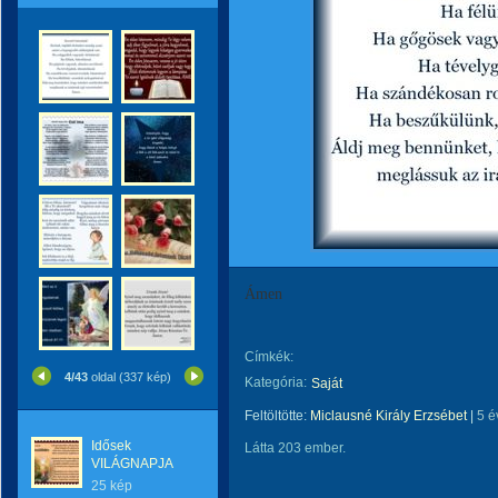
Ámen
Címkék:
4/43
oldal (337 kép)
Kategória:
Saját
Feltöltötte:
Miclausné Király Erzsébet
|
5 é
Idősek
Látta 203 ember.
VILÁGNAPJA
25 kép