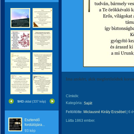
Ima azokért, akik megfertőződtek koron
Címkék:
9/43
oldal (337 kép)
Kategória:
Saját
Feltöltötte:
Miclausné Király Erzsébet
|
6 é
Esztendő
Látta 1863 ember.
fordúlójára...
93 kép