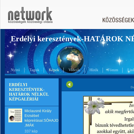
Erdélyi keresztények-HATÁROK 
Nyitó
Tagok
Képek
Videók
Hírek
Fórum
Lin
ERDÉLYI
Di
KERESZTÉNYEK-
HATÁROK NÉLKÜL
KÉPGALÉRIÁI
Miclausné Király
Erzsébet
képreírásai:SÓHAJOK
,IMÁK
337 kép