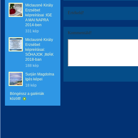
Miclausné Király
Erzsébet
Értékeld!
képreírásai :IGE
A MAI NAPRA
2014-ben
331 kép
Kommentáld!
Miclausné Király
Erzsébet
képreírásai:
SÓHAJOK ,IMÁK
2018-ban
188 kép
Surján Magdolna
Igés képei
18 kép
Böngéssz a galériák
között!