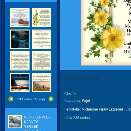
Segíts megnyugodni.
Címkék:
7/43
oldal (337 kép)
Kategória:
Saját
Feltöltötte:
Miclausné Király Erzsébet
|
5 é
VERS KÉPPEL -
Látta 236 ember.
KEDVES
VERSEK