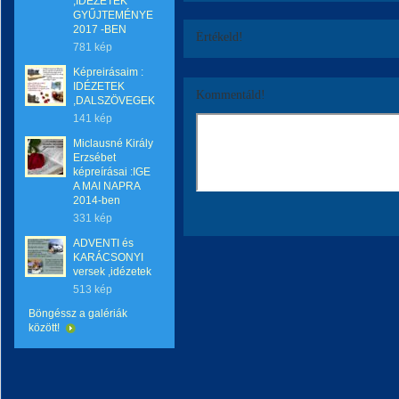
,IDÉZETEK
GYŰJTEMÉNYE
2017 -BEN
Értékeld!
781 kép
Képreirásaim :
IDÉZETEK
Kommentáld!
,DALSZÖVEGEK
141 kép
Miclausné Király
Erzsébet
képreírásai :IGE
A MAI NAPRA
2014-ben
331 kép
ADVENTI és
KARÁCSONYI
versek ,idézetek
513 kép
Böngéssz a galériák
között!