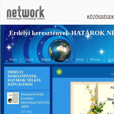
Erdélyi keresztények-HATÁROK 
Nyitó
Tagok
Képek
Videók
Hírek
Fórum
Lin
ERDÉLYI
Di
KERESZTÉNYEK-
HATÁROK NÉLKÜL
KÉPGALÉRIÁI
Miclausné Király
Erzsébet
képreírásai:SÓHAJOK
,IMÁK
337 kép