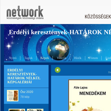
Erdélyi keresztények-HATÁROK 
Nyitó
Tagok
Képek
Videók
Hírek
Fórum
Lin
ERDÉLYI
Di
KERESZTÉNYEK-
HATÁROK NÉLKÜL
KÉPGALÉRIÁI
Ősz 2020
78 kép