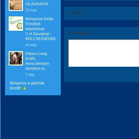
VILÁGNAPJA
25 kép
Értékeld!
Miclausné Király
Erzsébet
képreirásai:
Kommentáld!
C.H.Spurgeon -
BÖLCSESSÉGEK
44 kép
Dáma Lovag
Erdős
Anna,Versben
mondom el...
7 kép
Böngéssz a galériák
között!