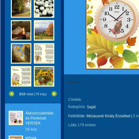
Ámen
3/10
oldal (78 kép)
Címkék:
Kategória:
Saját
Áldozócsütörtöki
Feltöltötte:
Miclausné Király Erzsébet
|
5 é
és Pünkösdi
VERSEK
Látta 179 ember.
58 kép
Idősek