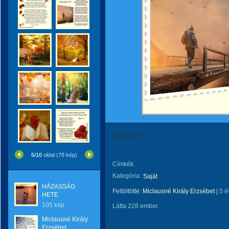
Boldog Út
5/10
oldal (78 kép)
Címkék:
Kategória:
Saját
HÁZASSÁG
Feltöltötte:
Miclausné Király Erzsébet
|
5 é
HETE
105 kép
Látta 228 ember.
Miclausné Király
Erzsébet