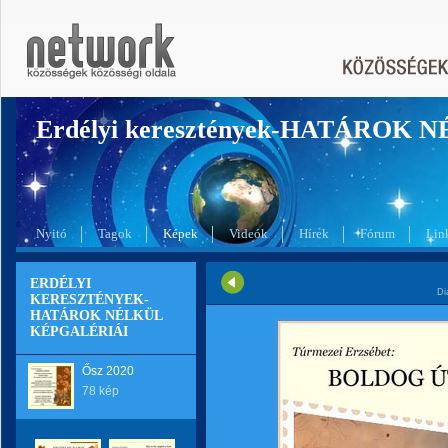
Erdélyi keresztények-HATÁROK 
Nyitó
Tagok
Képek
Videók
Hírek
Fórum
Lin
ERDÉLYI
Di
KERESZTÉNYEK-
HATÁROK NÉLKÜL
KÉPGALÉRIÁI
Ősz 2020
78 kép