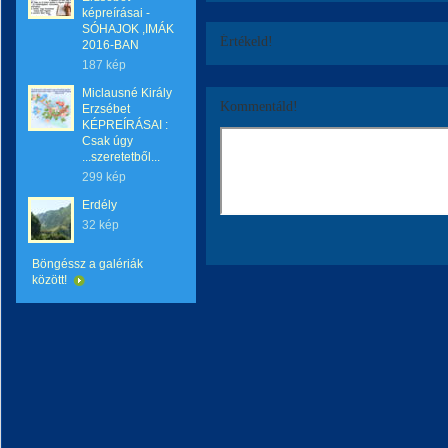
képreírásai -
SÓHAJOK ,IMÁK
Értékeld!
2016-BAN
187 kép
Miclausné Király
Kommentáld!
Erzsébet
KÉPREÍRÁSAI :
Csak úgy
...szeretetből...
299 kép
Erdély
32 kép
Böngéssz a galériák
között!