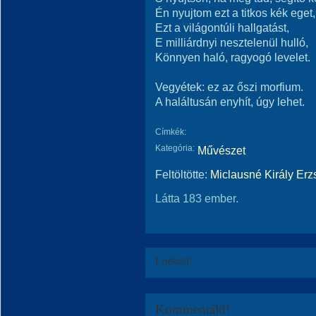
Én nyujtom ezt a titkos kék eget,
Ezt a világontúli hallgatást,
E milliárdnyi nesztelenül hulló,
Könnyen haló, ragyogó levelet.
Vegyétek: ez az őszi morfium.
A haláltusán enyhít, úgy lehet.
Címkék:
Kategória:
Művészet
Feltöltötte:
Miclausné Király Erz
Látta 183 ember.
Értékeld!
Kommentáld!