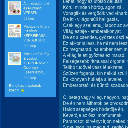
Lehet, hogy az utolsó délután.
Áldozócsütörtöki
Körül minden hörög, agonizál,
és Pünkösdi
Vonaglik és vergődik vad viharb
VERSEK
58 kép
De itt - világontúli hallgatás,
Csak egy szellemujj lapoz az a
Miclausné Király
Világ estéje - emberalkonyat.
Erzsébet
KÉPREÍRÁSAI :
De ez a csendes, győztes őszi e
VERSEK 2015
Ez akkor is lesz, ha mi nem lesz
308 kép
Ez megmarad, ha ember nem m
Miclausné Király
A világ felett győztes ez marad.
Erzsébet
Felségesebb ritmussal orgonál 
KÉPREÍRÁSAI :
Telibb tüdővel vesz lélekzetet,
Csak úgy
...szeretetből...
Szűzen foganja, kín nélkül szüli
299 kép
És könnyen hullatja a levelet.
Embersorstól és bűntől szabado
Böngéssz a galériák
között!
Ó, beteg vagy világ, nagyon, na
De én nem állhatok be orvosod
Halott szépségek hirdetője én,
Keverője az őszi morfiumnak.
Parancsot, törvényt írjon neked
S nyujtson, ha még tud, segítő ke