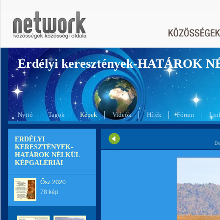
Erdélyi keresztények-HATÁROK 
Nyitó
Tagok
Képek
Videók
Hírek
Fórum
Lin
ERDÉLYI
Di
KERESZTÉNYEK-
HATÁROK NÉLKÜL
KÉPGALÉRIÁI
Ősz 2020
78 kép