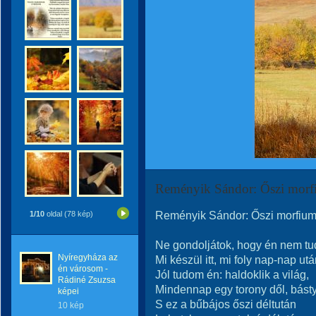
Reményik Sándor: Őszi mor
Reményik Sándor: Őszi morfiu
1/10
oldal (78 kép)
Ne gondoljátok, hogy én nem t
Nyíregyháza az
Mi készül itt, mi foly nap-nap utá
én városom -
Jól tudom én: haldoklik a világ,
Rádiné Zsuzsa
Mindennap egy torony dől, básty
képei
S ez a bűbájos őszi déltután
10 kép