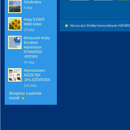
Szivárvány
4 kép
Nagy ILDIKÓ
Ildikó képei
Vissza a(z) Erdélyi keresztények-HATÁ
25 kép
Miclausné Király
Erzsébet
képreirásai ,
PÜNKÖSDI
VERSEK
45 kép
Képreirásaim :
IDÉZETEK
,DALSZÖVEGEK
141 kép
Böngéssz a galériák
között!