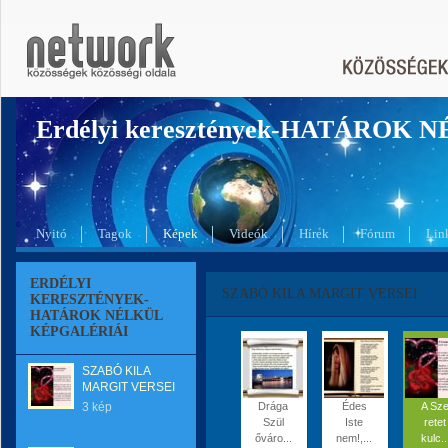
Erdélyi keresztények-HATÁROK 
Nyitó
Tagok
Képek
Videók
Hírek
Fórum
Lin
ERDÉLYI
SZABÓ KILA MARGIT VERSEI
KERESZTÉNYEK-
HATÁROK NÉLKÜL
KÉPGALÉRIÁI
SZABÓ KILA
MARGIT VERSEI
3 kép
Drága
Édes
A Sz
Szül
Iste
retet
őváro...
nem!,...
kulc..