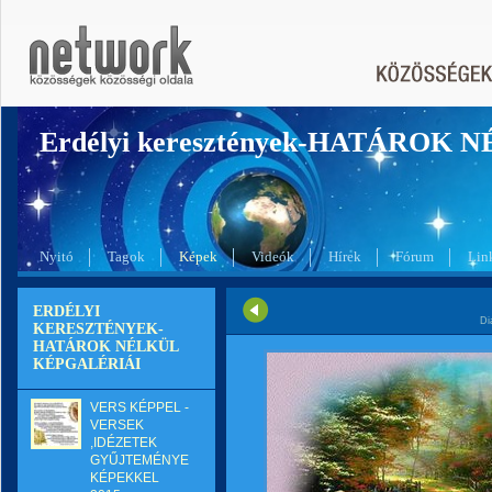
Erdélyi keresztények-HATÁROK 
Nyitó
Tagok
Képek
Videók
Hírek
Fórum
Lin
ERDÉLYI
Di
KERESZTÉNYEK-
HATÁROK NÉLKÜL
KÉPGALÉRIÁI
VERS KÉPPEL -
VERSEK
,IDÉZETEK
GYŰJTEMÉNYE
KÉPEKKEL