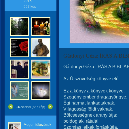
2015.
557 kép
Gárdonyi Géza: ÍRÁS A BI
Gárdonyi Géza: ÍRÁS A BIBLIÁ
Az Újszövetség könyve elé
Ez a könyv a könyvek könyve.
Szegény ember drágagyöngye.
Égi harmat lankadtaknak.
11/70
oldal (557 kép)
Világosság földi vaknak.
Bölcsességnek arany útja:
boldog aki rátalál!
Megemlékezések
Szomjas lelkek forráskútja,