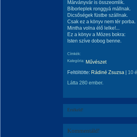
Márványvár is összeomlik.
Bíborleplek ronggyá mállnak.
Dicsőségek füstbe szállnak.
Csak ez a könyv nem tér porba.
Mintha volna élő lelke!...
Ez a könyv a Mózes bokra:
Isten szíve dobog benne.
Címkék:
Kategória:
Művészet
Feltöltötte:
Rádiné Zsuzsa
|
10 
Látta 280 ember.
Értékeld!
Kommentáld!