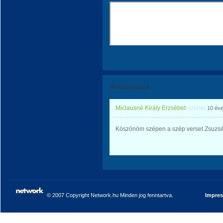
Hozzászólások
Miclausné Király Erzsébet
üzente
10 év
Köszönöm szépen a szép verset Zsuzsik
© 2007 Copyright Network.hu Minden jog fenntartva.
Impre