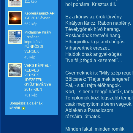
111 kép
hol pohárral Krisztus áll.
Képreírásaim:NAPI
Ez a könyv az örök törvény.
IGE 2013.évben.
Királyon láncz. Rabon napfény.
562 kép
Tévelygőnek hívó harang.
Miclausné Király
Roskadónak testvéri hang.
Erzsébet
Elhagyottnak galamb-búgás
képreirásai ,
PÜNKÖSDI
Viharvertnek ereszet.
VERSEK
Haldoklónak angyal-súgás
45 kép
"Ne félj: fogd a kezemet!"...
VERS KÉPPEL -
KEDVES
Gyermeknek is: "Mily szép rege!
VERSEK
Bölcsnek: "Rejtelmek tengere!"
,IDÉZETEK
GYŰJTEMÉNYE
Fal, - s túl rajta élőhangok.
2017 -BEN
Köd, - s benn zengő hárfák, lant
781 kép
Templomok közt legszebb temp
Böngéssz a galériák
csak megnyitom s benn vagyok.
között!
Ablakán a Paradicsom
rózsáira láthatok.
Minden fakul, minden romlik.