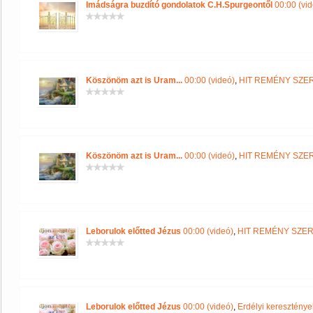
Imádságra buzdító gondolatok C.H.Spurgeontől
00:00 (vid
Köszönöm azt is Uram...
00:00 (videó)
,
HIT REMÉNY SZE
Köszönöm azt is Uram...
00:00 (videó)
,
HIT REMÉNY SZE
Leborulok előtted Jézus
00:00 (videó)
,
HIT REMÉNY SZE
Leborulok előtted Jézus
00:00 (videó)
,
Erdélyi kereszté