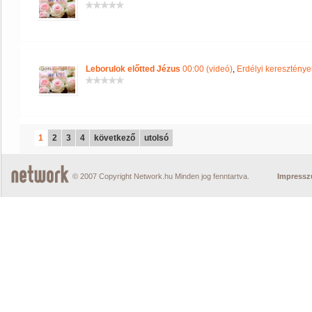
Leborulok előtted Jézus
00:00 (videó)
,
Erdélyi kereszté
1
2
3
4
következő
utolsó
© 2007 Copyright Network.hu Minden jog fenntartva.
Impress