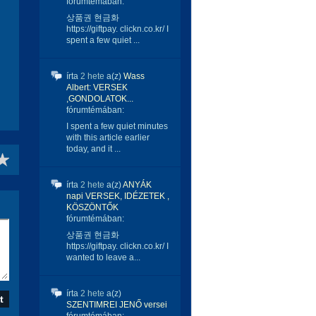
fórumtémában:
상품권 현금화
https://giftpay. clickn.co.kr/ I
spent a few quiet ...
írta
2 hete
a(z)
Wass
Albert: VERSEK
,GONDOLATOK...
fórumtémában:
I spent a few quiet minutes
with this article earlier
today, and it ...
írta
2 hete
a(z)
ANYÁK
napi VERSEK, IDÉZETEK ,
KÖSZÖNTŐK
fórumtémában:
상품권 현금화
https://giftpay. clickn.co.kr/ I
wanted to leave a...
írta
2 hete
a(z)
SZENTIMREI JENŐ versei