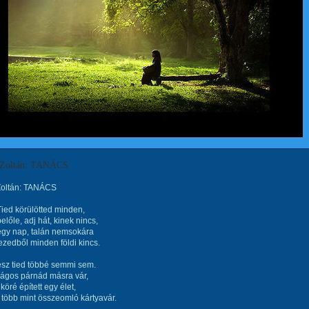
 Zoltán: TANÁCS
Zoltán: TANÁCS
ied körülötted minden,
előle, adj hát, kinek nincs,
egy nap, talán nemsokára
kezedből minden földi kincs.
esz tied többé semmi sem.
irágos párnád másra vár,
köré épített egy élet,
több mint összeomló kártyavár.