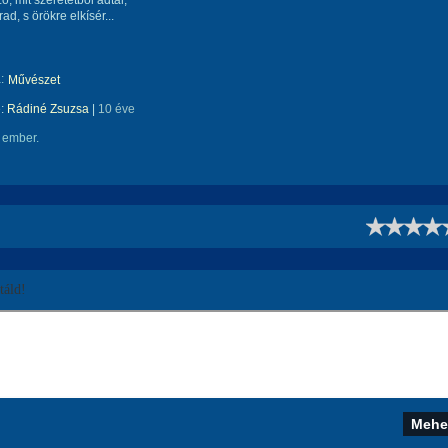
szó, mit szeretetből adtál,
d, s örökre elkísér...
:
Művészet
e:
Rádiné Zsuzsa
|
10 éve
 ember.
!
áld!