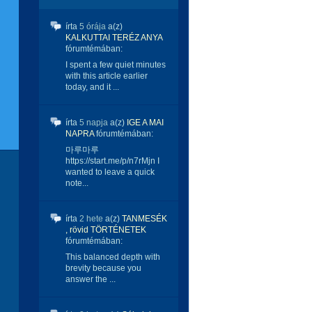
írta
5 órája
a(z)
KALKUTTAI TERÉZ ANYA
fórumtémában:
I spent a few quiet minutes
with this article earlier
today, and it ...
írta
5 napja
a(z)
IGE A MAI
NAPRA
fórumtémában:
마루마루
https://start.me/p/n7rMjn I
wanted to leave a quick
note...
írta
2 hete
a(z)
TANMESÉK
, rövid TÖRTÉNETEK
fórumtémában:
This balanced depth with
brevity because you
answer the ...