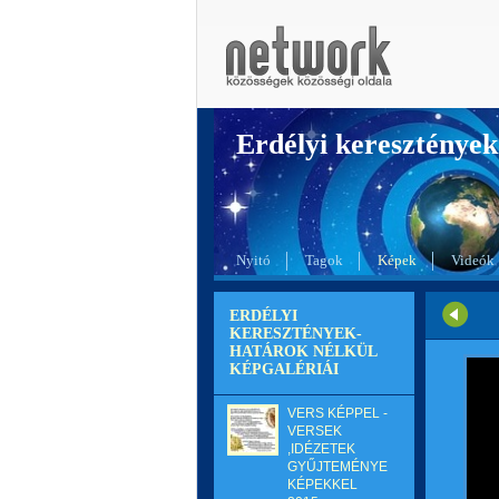
Erdélyi kereszté
Nyitó
Tagok
Képek
Videók
ERDÉLYI
KERESZTÉNYEK-
HATÁROK NÉLKÜL
KÉPGALÉRIÁI
VERS KÉPPEL -
VERSEK
,IDÉZETEK
GYŰJTEMÉNYE
KÉPEKKEL