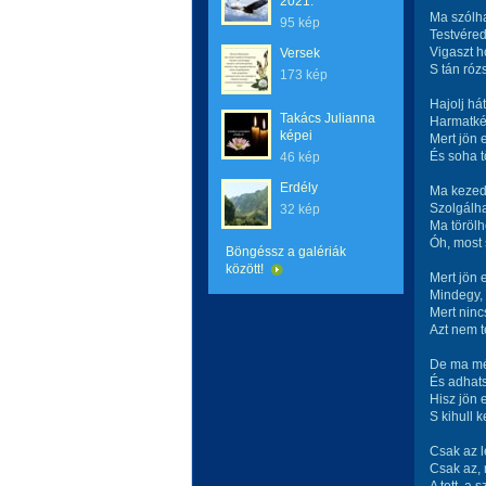
2021.
Ma szólh
95 kép
Testvéred
Vigaszt 
Versek
S tán róz
173 kép
Hajolj há
Takács Julianna
Harmatkén
képei
Mert jön 
És soha 
46 kép
Erdély
Ma kezed 
Szolgálha
32 kép
Ma törölh
Óh, most 
Böngéssz a galériák
között!
Mert jön 
Mindegy, 
Mert ninc
Azt nem 
De ma mé
És adhats
Hisz jön 
S kihull 
Csak az l
Csak az, 