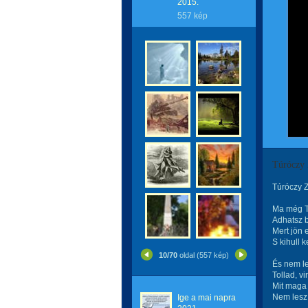
2015.
557 kép
Túróczy
Túróczy 
Ma még T
Adhatsz b
Mert jön 
S kihull 
10/70
oldal (557 kép)
És nem l
Tollad, v
Mit maga 
Nem lesz 
Ige a mai napra