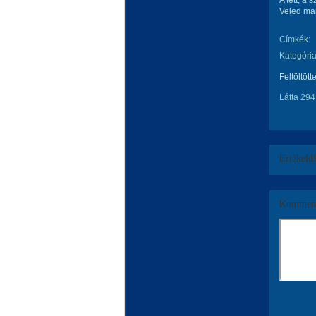
A tett, a 
Veled mara
Címkék:
Kategória
Feltöltött
Látta 294
Értékeld
Komment