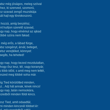
atsz még jóságos, meleg szóval
hez, ki szenved, szomorú,
hoz szavad zengő muzsikája
sát hajt egy töviskoszorú.
t hozzá, amíg beszélsz,
t hulljon szerető szavad,
egy nap, hogy elnémul az ajkad
többé szóra nem fakad.
még erős, a lábad fürge,
tsz szegényt, árvát, beteget,
etsz verejtéket, könnyet:
segíts, ha teheted!
egy nap, hogy kezed mozdulatlan,
hogy ősz lesz, tél, vagy koranyár,
s több időd, s amit meg nem tettél,
teszed meg többé soha már.
g Tied körülötted minden,
z... Adj hát annak, kinek nincs!
egy nap, talán nemsokára,
kezedből minden földi kincs.
esz Tied, amit odaadtál,
mi minden kincsnél többet ér: