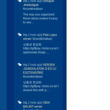
írta
2 hete
a(z)
Sóhajok
,Imádságok
fórumtémában:
The way you organized
these ideas makes it easy
to see...
írta
2 hete
a(z)
Füle Lajos
versei:
fórumtémában:
상품권 현금화
https://giftpay. clickn.co.kr/ I
appreciate blogs ...
írta
2 hete
a(z)
VERSEK
,GONDOLATOK Ó ÉS ÚJ
ESZTENDŐRE
fórumtémában:
상품권 현금화
https://giftpay. clickn.co.kr/ I
shared this with a...
írta
2 hete
a(z)
VIDA
BÁLINT versei