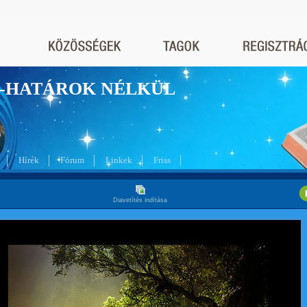
nyek-HATÁROK NÉLKÜL
Hírek
Fórum
Linkek
Friss
Diavetítés indítása