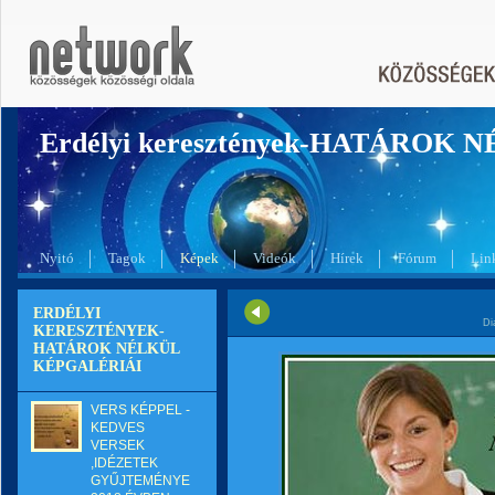
Erdélyi keresztények-HATÁROK 
Nyitó
Tagok
Képek
Videók
Hírek
Fórum
Lin
ERDÉLYI
Di
KERESZTÉNYEK-
HATÁROK NÉLKÜL
KÉPGALÉRIÁI
VERS KÉPPEL -
KEDVES
VERSEK
,IDÉZETEK
GYŰJTEMÉNYE