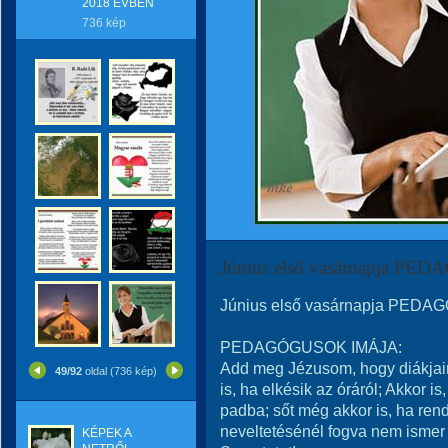
2018 ÉVBEN
736 kép
Június első vasárnapja P
Június első vasárnapja PED
PEDAGÓGUSOK IMÁJA:
Add meg Jézusom, hogy diákjai
49/92
oldal (736 kép)
is, ha elkésik az óráról; Akkor i
padba; sőt még akkor is, ha ren
neveltetésénél fogva nem ismer
KÉPEK A