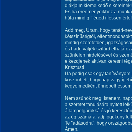
diákjaim kiemelkedő sikereinek!
És ha eredményeikhez a munkám
hála mindig Téged illessen érte!
Add meg, Uram, hogy tanári-ne
kétszínűségtől, ellentmondások
mindig szeretetben, igazságosan
és hadd váljék szilárd elhatáro
szüntelen hirdetésével és szem
elkezdjenek aktívan keresni tége
Krisztust!
Ha pedig csak egy tanítványom 
köszönheti, hogy pap vagy ígehír
kegyelmedként ünnepelhessem
Nem szűnök meg, Istenem, napo
a szeretet tanulására nyitott lel
állampolgárokká és jó keresztén
az ég számára; adj fogékony lel
Te "adásodra", hogy országodb
Ámen.