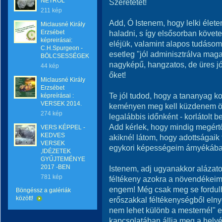
NETRŐL
Szeretetet!
211 kép
Add, Ó Istenem, hogy lelki éle
Miclausné Király
Erzsébet
haladni, s így elsősorban követ
képreirásai:
eléjük, valamint alapos tudáso
C.H.Spurgeon -
esetleg "jól adminisztrálva maga
BÖLCSESSÉGEK
nagyképű, hangzatos, de üres jó
44 kép
őket!
Miclausné Király
Erzsébet
Te jól tudod, hogy a tananyag k
képreírásai :
VERSEK 2014.
keményen meg kell küzdenem ö
274 kép
legalábbis időnként - korlátol
Add kérlek, hogy mindig megértő
VERS KÉPPEL -
KEDVES
akiknél látom, hogy adottságaik
VERSEK
egykori képességeim árnyékába
,IDÉZETEK
GYŰJTEMÉNYE
2017 -BEN
Istenem, adj ugyanakkor alázatot
781 kép
féltékeny azokra a növendékeimr
engem! Még csak meg se fordulh
Böngéssz a galériák
között!
erőszakkal féltékenységből elnyo
nem lehet különb a mesternél" el
kapcsolatában állja meg a hely