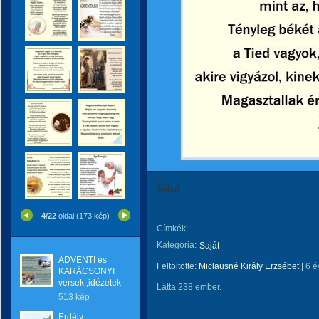
Sóhaj
4/22
oldal (173 kép)
Címkék:
Kategória:
Saját
ADVENTI és
Feltöltötte:
Miclausné Király Erzsébet
|
6 é
KARÁCSONYI
versek ,idézetek
Látta 238 ember.
513 kép
Erdély