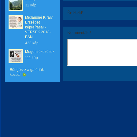
32 kép
Értékeld!
Miclausné Király
Erzsébet
képreírásai -
VERSEK 2018-
Kommentáld!
BAN
433 kép
Megemlékezések
111 kép
Böngéssz a galériák
között!