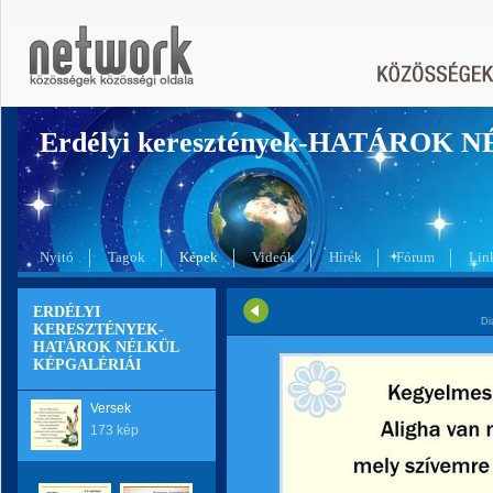
Erdélyi keresztények-HATÁROK 
Nyitó
Tagok
Képek
Videók
Hírek
Fórum
Lin
ERDÉLYI
Di
KERESZTÉNYEK-
HATÁROK NÉLKÜL
KÉPGALÉRIÁI
Versek
173 kép