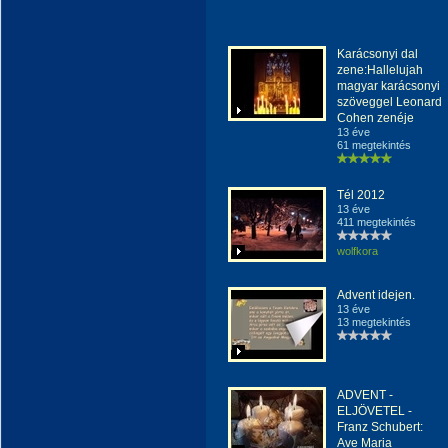
Karácsonyi dal
zene:Hallelujah
magyar karácsonyi
szöveggel Leonard
Cohen zenéje
13 éve
61 megtekintés
Tél 2012
13 éve
411 megtekintés
wolfkora
Advent idejen.
13 éve
13 megtekintés
ADVENT -
ELJÖVETEL -
Franz Schubert:
Ave Maria