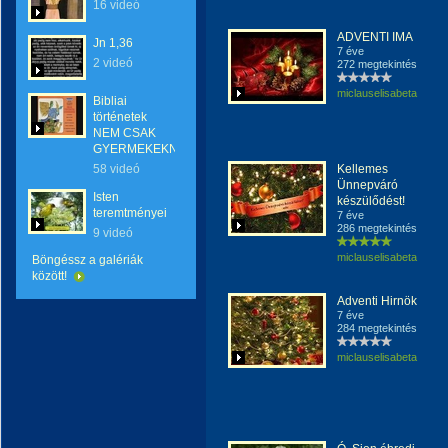
16 videó
ADVENTI IMA
Jn 1,36
7 éve
2 videó
272 megtekintés
miclauselisabeta
Bibliai
történetek
NEM CSAK
GYERMEKEKNEK
58 videó
Kellemes
Ünnepváró
Isten
készülődést!
teremtményei
7 éve
286 megtekintés
9 videó
miclauselisabeta
Böngéssz a galériák
között!
Adventi Hirnök
7 éve
284 megtekintés
miclauselisabeta