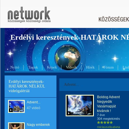
Erdélyi keresztények-HATÁROK 
Nyitó
Tagok
Képek
Videók
Hírek
Fórum
Lin
Erdélyi keresztények-
Advent...
HATÁROK NÉLKÜL
videógalériái
Boldog Advent
Negyedik
Advent...
Vasárnapját
47 videó
kivánok !
7 éve
304 megtekintés
Nagy emberek
miclauselisabeta