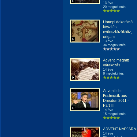
13 éve
20 megtekintés
Ünnepi dekoráció
készítés
evőeszközökhöz,
origami
13 éve
34 megtekintés
Ádventi meghitt
várakozás
14 éve
9 megtekintés
Adventliche
Festmusik aus
Dresden 2011 -
Part III
14 éve
15 megtekintés
ADVENT NAPJÁRA
14 éve