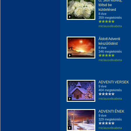
Ó, Sion ébredj,
töltsd be
küldetésed
8 éve
359 megtekintés
miclauselisabeta
Áldott Adventi
készűlődést
8 éve
346 megtekintés
miclauselisabeta
ADVENTI VERSEK
9 éve
404 megtekintés
miclauselisabeta
ADVENTI ÉNEK
9 éve
329 megtekintés
miclauselisabeta