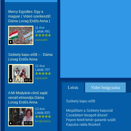
Mercy Együttes: Egy a
magyar ( Videó szerkesztő:
Dáma Lovag Erdős Anna )
11 éve
Látták:491
eanna44
Székely kapu előtt -- : Dáma
Lovag Erdős Anna
12 éve
Látták:707
eanna44
03:55
Leírás
Videó beágyazása
A Mi Miatyánk-című saját
versét elmondja Dáma
Székely kapu előtt
Lovag Erdős Anna
13 éve
Megálltam a Székely kapunál
Látták:815
Csodáltam faragott díszeit
Fejem felett fehér galamb szállt
kiralywisky
02:59
Kapuba rakta fészkeit