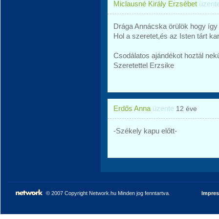
Miclausné Király Erzsébet
üzent
Drága Annácska örülök hogy így
Hol a szeretet,és az Isten tárt ka
Csodálatos ajándékot hoztál nek
Szeretettel Erzsike
Erdős Anna
üzente
12 éve
-Székely kapu előtt-
© 2007 Copyright Network.hu Minden jog fenntartva.
Impre