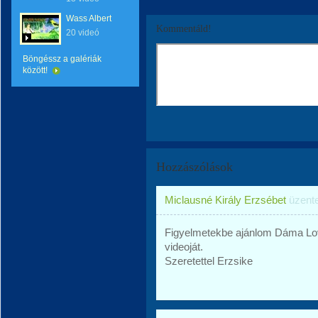
Wass Albert
Kommentáld!
20 videó
Böngéssz a galériák
között!
Hozzászólások
Miclausné Király Erzsébet
üzent
Figyelmetekbe ajánlom Dáma Lo
videoját.
Szeretettel Erzsike