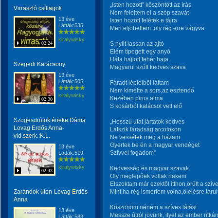
„Isten hozott” köszöntött az írás
Virrasztó csillagok
Nem felejtem el a szép szavát
13 éve
Isten hozott felétek e tájra
Látták:535
Mert eljöhettem ,oly rég erre vágyva
kiralywisky
02:24
S nyílt lassan az ajtó
Elém tipegett egy anyó
Háta hajlott,fehér haja
Szegedi Karácsony
Magyarul szólt kedves szava
13 éve
Látták:505
Fáradt lépteiből láttam
Nem kímélte a sors,az esztendő
kiralywisky
Kezében piros alma
02:30
S kosárból kalácsot vett elő
Szögesdrótok éneke.Dáma
„Hosszú utat jártatok kedves
Lovag Erdős Anna-
Látszik fáradság arcotokon
vid.szerk.:K.L.
Ne vessétek meg a házam
Gyertek be én a magyar vendéget
13 éve
Szívvel fogadom”
Látták:519
kiralywisky
Kedvesség és magyar szavak
02:43
Oly meglepőek voltak nekem
Elszoktam már ezektől itthon,örült a szí
Zarándok úton-Lovag Erdős
Mint,ha rég ismertem volna,ölelésre táru
Anna
Köszönöm néném a szíves látást
13 éve
Messze útról jövünk, ilyet az ember ritkán
Látták:583