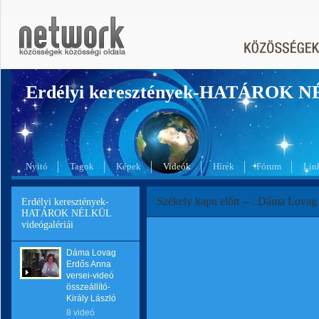
Erdélyi keresztények-HATÁROK 
Nyitó
Tagok
Képek
Videók
Hírek
Fórum
Lin
Székely kapu előtt -- : Dáma Lova
Erdélyi keresztények-
HATÁROK NÉLKÜL
videógalériái
Dáma Lovag
Erdős Anna
versei-videó
összeállító-
Király László
8 videó