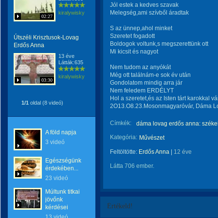
Jól estek a kedves szavak
Melegség,ami szívből áradtak
kiralywisky
02:27
S az ünnep,ahol minket
Szeretet fogadott
Útszéli Krisztusok-Lovag
Boldogok voltunk,s megszerettünk ott
Erdős Anna
Mi kicsit és nagyot
13 éve
Látták:635
Nem tudom az anyókát
Még ott találnám-e sok év után
kiralywisky
03:30
Gondolatom mindig arra jár
Nem feledem ERDÉLYT
Hol a szeretet,és az Isten tárt karokkal vá
1/1
oldal (8 videó)
2O13.O8.23.Mosonmagyaróvár, Dáma L
Címkék:
dáma lovag erdős anna: székel
A föld napja
Kategória:
Művészet
3 videó
Feltöltötte:
Erdős Anna
|
12 éve
Egészségünk
Látta 706 ember.
érdekében...
23 videó
Múltunk titkai
jövőnk
Értékeld!
kérdései
13 videó