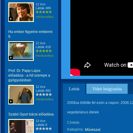
12 éve
Látták:489
miclauselisabeta
Ha ember figyelne emberre
II.
12 éve
Látták:418
miclauselisabeta
Prof. Dr. Papp Lajos
előadása - a hit szerepe a
gyógyulásban
12 éve
Leírás
Videó beágyazása
Látták:482
miclauselisabeta
2008sa töltötte fel ezen a napon: 2008.1
vegetáriánus ételek
Szabó Gyuri bácsi előadása
13 éve
Címkék:
Látták:6
Kategória:
Művészet