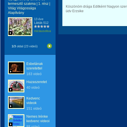
termesztő szakma | 1. rész |
Köszönöm drága Editkém! Nagyon szeret
Világ Világossága
üdv Erzsike
Alapítvány
13 éve
Látták:512
miclauselisabeta
1/3
oldal (23 videó)
Esbetának
szeretettel
183 videó
Hazaszeretet
40 videó
Kedvenc
videok
151 videó
Nemes Irénke
kedvenc videoi
88 videó