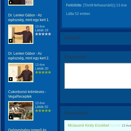
Feltöltötte:
[Törölt felhasználó]
|
13 éve
Látta 52 ember.
Dr. Lenkei Gábor - Az
egészség, mint egy kert 1.
13 éve
Látták:18
Értékeld!
Dr. Lenkei Gábor - Az
Kommentáld!
egészség, mint egy kert 2.
13 éve
Látták:20
Cukorborsó krémleves -
VegaReceptek
13 éve
Látták:52
Hozzászólások
Miclausné Király Erzsébet
üzente
13 év
Gyógynövény ismerő és