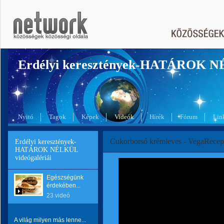
Erdélyi keresztények-HATÁROK 
Nyitó
Tagok
Képek
Videók
Hírek
Fórum
Lin
Cukorborsó krémleves - VegaRecep
Erdélyi keresztények-
HATÁROK NÉLKÜL
videógalériái
Egészségünk
érdekében...
23 videó
A világ milyen más lenne...