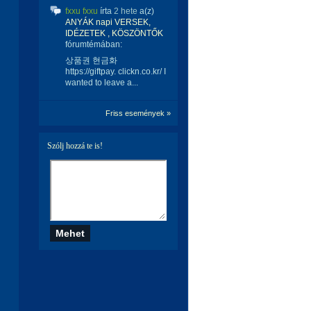
fxxu fxxu
írta
2 hete
a(z)
ANYÁK napi VERSEK,
IDÉZETEK , KÖSZÖNTŐK
fórumtémában:
상품권 현금화
https://giftpay. clickn.co.kr/ I
wanted to leave a...
Friss események »
Szólj hozzá te is!