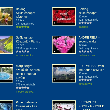
Boldog
Boldog
Születésnapot
születésnapot
12 éve
Kívánok!
423 megtekintés
12 éve
29 megtekintés
camimic
Születésnapi
ANDRE RIEU --
Köszöntő - Pánsip
second waltz
12 éve
12 éve
1300 megtekintés
341 megtekintés
schranczerika
radinezsuzsa
Margitsziget
EDELWEISS - from
szökőkút - Andrea
the Sound of Music
12 éve
Bocelli, nappali
356 megtekintés
felvétel
12 éve
kovacsliviu
375 megtekintés
mosolyorsolya
Pintér Béla és a
BERNWARD
Csemeték - Az a
KOCH - TOUCHED