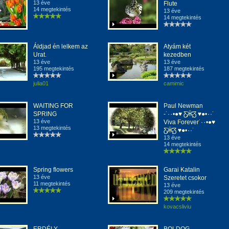
13 éve
Flute
14 megtekintés
13 éve
14 megtekintés
Áldjad én lelkem az
Atyám két
Urat.
kezedben
13 éve
13 éve
195 megtekintés
187 megtekintés
julia01
camimic
WAITING FOR
Paul Newman
SPRING
-˙·٠•●♥ Ƹ̵̡Ӝ̵̨̄Ʒ ♥●•٠·˙
13 éve
Viva Forever˙·٠•●♥
13 megtekintés
Ƹ̵̡Ӝ̵̨̄Ʒ ♥●•٠·˙
13 éve
14 megtekintés
Spring flowers
Garai Katalin
13 éve
Szeretet csokor
11 megtekintés
13 éve
209 megtekintés
kovacsliviu