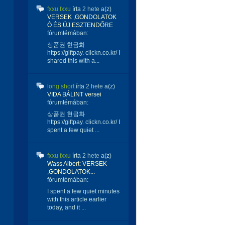
fxxu fxxu
írta
2 hete
a(z)
VERSEK ,GONDOLATOK
Ó ÉS ÚJ ESZTENDŐRE
fórumtémában:
상품권 현금화
https://giftpay. clickn.co.kr/ I
shared this with a...
long short
írta
2 hete
a(z)
VIDA BÁLINT versei
fórumtémában:
상품권 현금화
https://giftpay. clickn.co.kr/ I
spent a few quiet ...
fxxu fxxu
írta
2 hete
a(z)
Wass Albert: VERSEK
,GONDOLATOK...
fórumtémában:
I spent a few quiet minutes
with this article earlier
today, and it ...