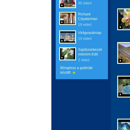
40 videó
Richard
Clayderman
19 videó
Virágvasárnap
10 videó
Sajátszerkesztésű
videóim-Edit
2 videó
Böngéssz a galériák
között!