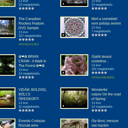
13 éve
13 éve
33 megtekintés
14 megtekintés
The Canadian
Mert a szeretetet
Rockies Feature
nem pótolja semmi
13 éve
DVD Sample
7 megtekintés
13 éve
227 megtekintés
mosolyorsolya
✿❤✿ BRIAN
Újabb tavasz
CRAIN - A Walk In
születése...
13 éve
The Forest ✿❤✿
192 megtekintés
13 éve
14 megtekintés
miclauselisabeta
VIDÁM, BOLDOG,
Wonderful
BÖLCS
nature¨On the road
ÖREGKORT!
of Spring ¨
13 éve
13 éve
11 megtekintés
14 megtekintés
Ernesto Cortazar-
Oly távol, messze
Rózsák.wmv
van hazám