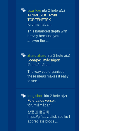
fxxu fxxu
írta
2 hete
a(z)
TANMESÉK , rövid
TÖRTÉNETEK
fórumtémában:
This balanced depth with
brevity because you
answer the ...
zhard zhard
írta
2 hete
a(z)
Sóhajok ,Imádságok
fórumtémában:
The way you organized
these ideas makes it easy
to see...
long short
írta
2 hete
a(z)
Füle Lajos versei:
fórumtémában:
상품권 현금화
https://giftpay. clickn.co.kr/ I
appreciate blogs ...