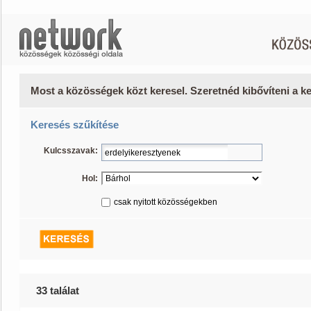
Most a közösségek közt keresel. Szeretnéd kibővíteni a 
Keresés szűkítése
Kulcsszavak:
Hol:
csak nyitott közösségekben
33 találat