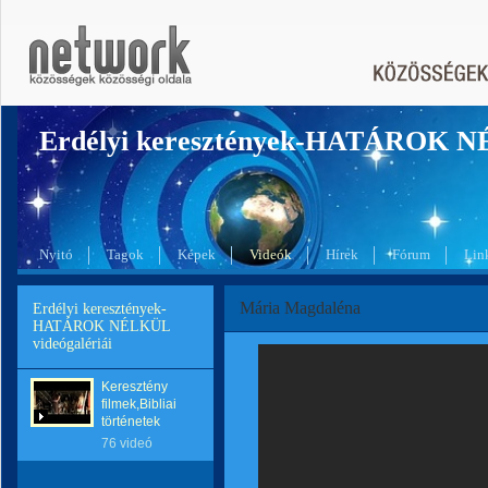
Erdélyi keresztények-HATÁROK 
Nyitó
Tagok
Képek
Videók
Hírek
Fórum
Lin
Mária Magdaléna
Erdélyi keresztények-
HATÁROK NÉLKÜL
videógalériái
Keresztény
filmek,Bibliai
történetek
76 videó