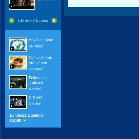
6/10
oldal (76 videó)
Anyák napjára
30 videó
Egészségünk
érdekében...
23 videó
Felfedezők
,tudósok
4 videó
IL DIVO
3 videó
Böngéssz a galériák
között!