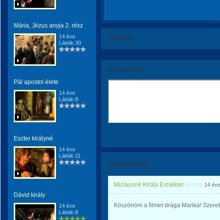
Mária, Jézus anyja 2. rész
14 éve
Értékeld!
Látták:30
Kommentáld!
Pál apostol élete
14 éve
Látták:8
Eszter királyné
14 éve
Látták:11
Hozzászólások
Miclausné Király Erzsébet
üzente
14 év
Dávid király
Köszönöm a filmet drága Marika! Szeret
14 éve
Látták:8