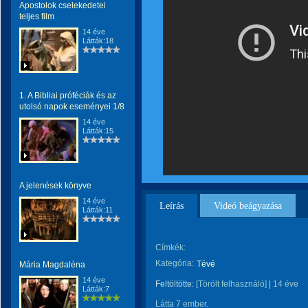
Apostolok cselekedetei
teljes film
14 éve
Látták:18
1. A Bibliai próféciák és az
utolsó napok eseményei 1/8
14 éve
Látták:15
A jelenések könyve
14 éve
Leírás
Videó beágyazása
Látták:11
Címkék:
Kategória:
Tévé
Mária Magdaléna
14 éve
Feltöltötte:
[Törölt felhasználó]
|
14 éve
Látták:7
Látta 7 ember.