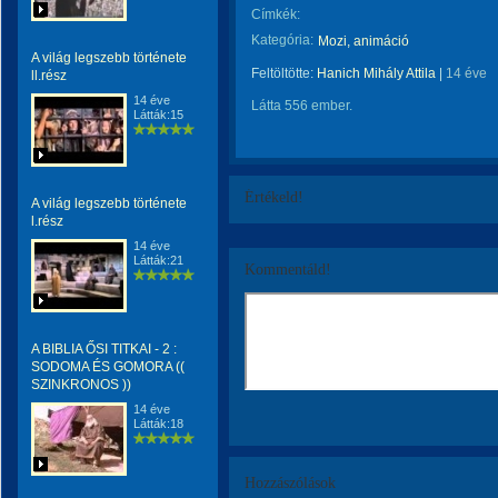
Címkék:
Kategória:
Mozi, animáció
A világ legszebb története
Feltöltötte:
Hanich Mihály Attila
|
14 éve
ll.rész
14 éve
Látta 556 ember.
Látták:15
Értékeld!
A világ legszebb története
l.rész
14 éve
Látták:21
Kommentáld!
A BIBLIA ŐSI TITKAI - 2 :
SODOMA ÉS GOMORA ((
SZINKRONOS ))
14 éve
Látták:18
Hozzászólások