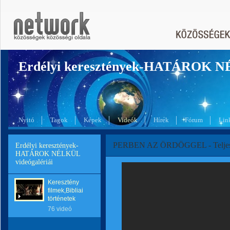
Erdélyi keresztények-HATÁROK 
Nyitó
Tagok
Képek
Videók
Hírek
Fórum
Lin
PERBEN AZ ÖRDÖGGEL - Teljes
Erdélyi keresztények-
HATÁROK NÉLKÜL
videógalériái
Keresztény
filmek,Bibliai
történetek
76 videó