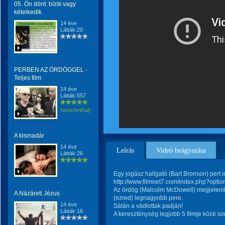
05. Ön dönt: bízik vagy
kételkedik
14 éve
Látták:20
PERBEN AZ ÖRDÖGGEL -
Teljes film
14 éve
Látták:557
hanichmihalyattila
A kismadár
14 éve
Leírás
Videó beágyazása
Látták:26
Egy jogász hallgató (Bart Bronson) pert i
http://www.filmnet7.com/index.php?opt
Az ördög (Malcolm McDowell) megjelenik 
A Názáreti Jézus
(ezred) legnagyobb pere.
14 éve
Sátán a vádlottak padján!
Látták:16
A kereszténység legjobb 5 filmje közé sor