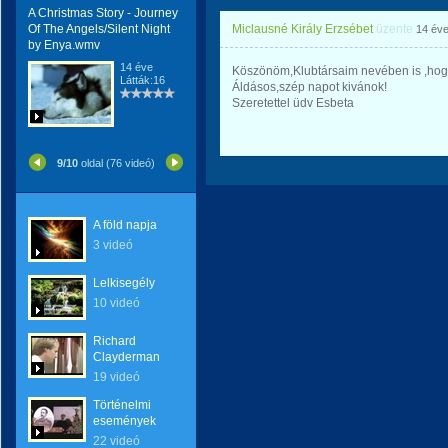
A Christmas Story - Journey
Of The Angels/Silent Night
Miclausné Király Erzsébet
üzente
14 év
by Enya.wmv
14 éve
Köszönöm,Klubtársaim nevében is ,hogy
Látták:16
Áldásos,szép napot kivánok!
Szeretettel üdv Esbeta
9/10
oldal (76 videó)
A föld napja
3 videó
Lelkisegély
10 videó
Richard
Clayderman
19 videó
Történelmi
események
22 videó