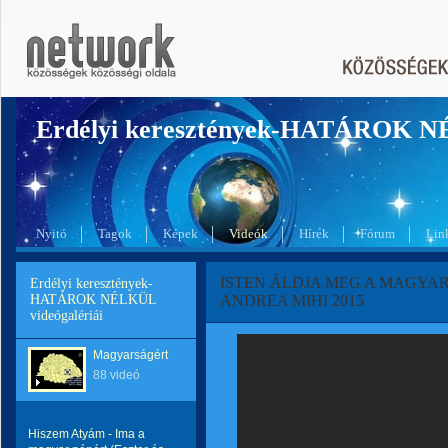
Erdélyi keresztények-HATÁROK 
Nyitó
Tagok
Képek
Videók
Hírek
Fórum
Lin
ISTEN ÁLDJA MEG A MAGYA
Erdélyi keresztények-
HATÁROK NÉLKÜL
ANDREA MIHI 2015
videógalériái
Magyarságért
88 videó
Hiszem Atyám - Ima a