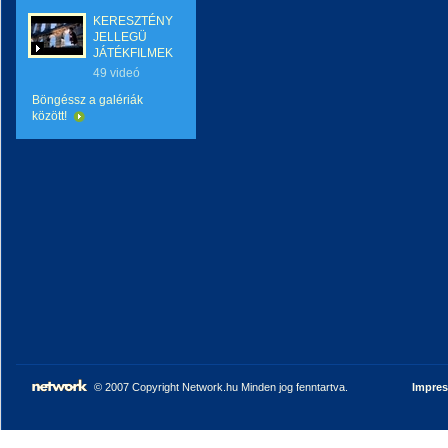
KERESZTÉNY
JELLEGÜ
JÁTÉKFILMEK
49 videó
Böngéssz a galériák
között!
© 2007 Copyright Network.hu Minden jog fenntartva.
Impre