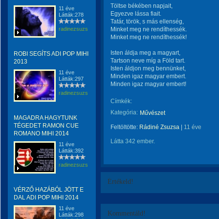
Töltse békében napjait,
11 éve
Egyezve lássa fiait.
Látták:278
Tatár, török, s más ellenség,
radinezsuzsa
Minket meg ne rendíthessék.
Minket meg ne rendíthessék!
Isten áldja meg a magyart,
ROBI SEGÍTS ADI POP MIHI
Tartson neve míg a Föld tart.
2013
Isten áldjon meg bennünket,
11 éve
Minden igaz magyar embert.
Látták:297
Minden igaz magyar embert!
radinezsuzsa
Címkék:
Kategória:
Művészet
MAGADRA HAGYTUNK
TÉGEDET RAMON CUE
Feltöltötte:
Rádiné Zsuzsa
|
11 éve
ROMANO MIHI 2014
Látta 342 ember.
11 éve
Látták:392
radinezsuzsa
Értékeld!
VÉRZŐ HAZÁBÓL JÖTT E
DAL ADI POP MIHI 2014
11 éve
Kommentáld!
Látták:298