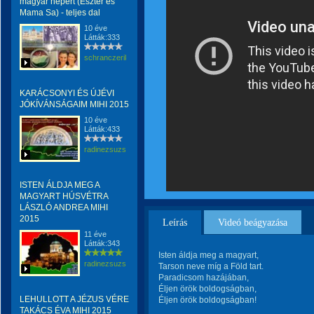
magyar népért (Eszter és
Mama Sa) - teljes dal
10 éve
Látták:333
schranczerika
KARÁCSONYI ÉS ÚJÉVI
JÓKÍVÁNSÁGAIM MIHI 2015
10 éve
Látták:433
radinezsuzsa
ISTEN ÁLDJA MEG A
MAGYART HÚSVÉTRA
LÁSZLÓ ANDREA MIHI
2015
Leírás
Videó beágyazása
11 éve
Látták:343
Isten áldja meg a magyart,
radinezsuzsa
Tarson neve míg a Föld tart.
Paradicsom hazájában,
Éljen örök boldogságban,
LEHULLOTT A JÉZUS VÉRE
Éljen örök boldogságban!
TAKÁCS ÉVA MIHI 2015