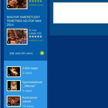
radinezsuzsa
MAGYAR ISMERETLENT
TEMETNEK ADI POP MIHI
2014
11 éve
Látták:416
radinezsuzsa
1/11
oldal (88 videó)
A föld napja
3 videó
Gyermekeknek
:,,Mikulás"
4 videó
Karácsonyi
videók
79 videó