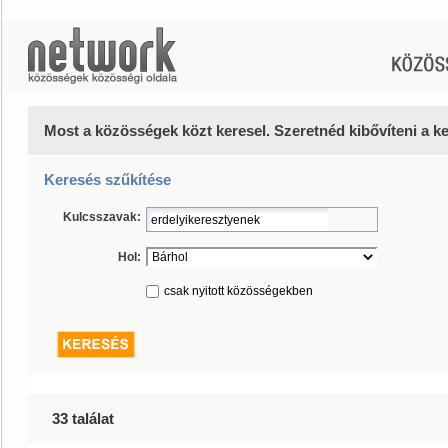
Most a közösségek közt keresel. Szeretnéd kibővíteni a 
Keresés szűkítése
Kulcsszavak:
Hol:
csak nyitott közösségekben
33 találat