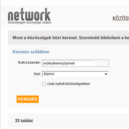
Most a közösségek közt keresel. Szeretnéd kibővíteni a 
Keresés szűkítése
Kulcsszavak:
Hol:
csak nyitott közösségekben
33 találat