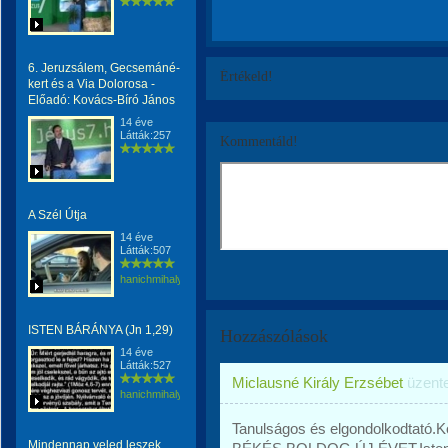
6. Jeruzsálem, Gecsemáné-
Értékeld!
kert és a Via Dolorosa -
Előadó: Kovács-Bíró János
14 éve
Látták:257
Kommentáld!
A Szél Útja
14 éve
Látták:507
hanichmihalyattila
ISTEN BÁRÁNYA (Jn 1,29)
Hozzászólások
14 éve
Látták:527
Miclausné Király Erzsébet
üzent
hanichmihalyattila
Tanulságos és elgondolkodtató.
Mindennap veled leszek