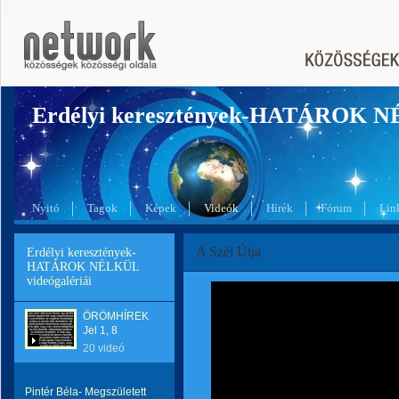
Erdélyi keresztények-HATÁROK 
Nyitó
Tagok
Képek
Videók
Hírek
Fórum
Lin
A Szél Útja
Erdélyi keresztények-
HATÁROK NÉLKÜL
videógalériái
ÖRÖMHÍREK
Jel 1, 8
20 videó
Pintér Béla- Megszületett