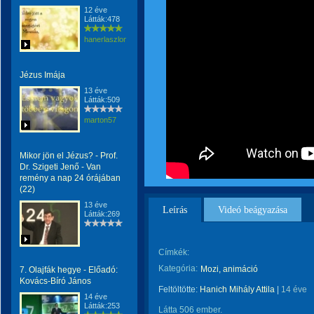
12 éve
Látták:478
hanerlaszlone
Jézus Imája
13 éve
Látták:509
marton57
Mikor jön el Jézus? - Prof.
Dr. Szigeti Jenő - Van
remény a nap 24 órájában
(22)
13 éve
Leírás
Videó beágyazása
Látták:269
Címkék:
Kategória:
Mozi, animáció
7. Olajfák hegye - Előadó:
Kovács-Bíró János
Feltöltötte:
Hanich Mihály Attila
|
14 éve
14 éve
Látták:253
Látta 506 ember.