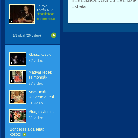
BÉKÉS,BOLDOG ÚJ ÉVET,Isten ga
Esbeta
14 éve
Látták:512
hanichmihalyattila
1/3
oldal (20 videó)
Klasszikusok
82 videó
Magyar regék
és mondák
27 videó
Soos Jolán
kedvenc videoi
11 videó
Virágos videok
31 videó
Böngéssz a galériák
között!