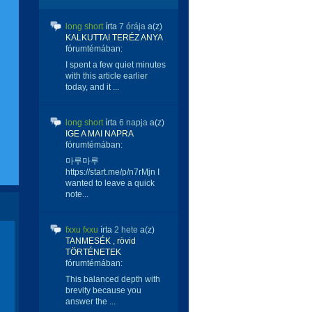
long short
írta
7 órája
a(z)
KALKUTTAI TERÉZ ANYA
fórumtémában:
I spent a few quiet minutes
with this article earlier
today, and it ...
long short
írta
6 napja
a(z)
IGE A MAI NAPRA
fórumtémában:
마루마루
https://start.me/p/n7rMjn I
wanted to leave a quick
note...
fxxu fxxu
írta
2 hete
a(z)
TANMESÉK , rövid
TÖRTÉNETEK
fórumtémában:
This balanced depth with
brevity because you
answer the ...