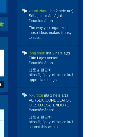
zhard zhard
írta
2 hete
a(z)
Sóhajok ,Imádságok
fórumtémában:
The way you organized
these ideas makes it easy
to see...
long short
írta
2 hete
a(z)
Füle Lajos versei:
fórumtémában:
상품권 현금화
https://giftpay. clickn.co.kr/ I
appreciate blogs ...
fxxu fxxu
írta
2 hete
a(z)
VERSEK ,GONDOLATOK
Ó ÉS ÚJ ESZTENDŐRE
fórumtémában:
상품권 현금화
https://giftpay. clickn.co.kr/ I
shared this with a...