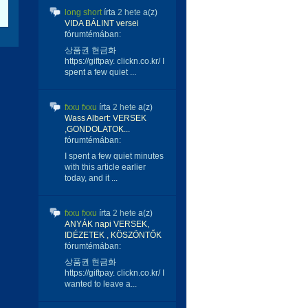
long short
írta
2 hete
a(z)
VIDA BÁLINT versei
fórumtémában:
상품권 현금화
https://giftpay. clickn.co.kr/ I
spent a few quiet ...
fxxu fxxu
írta
2 hete
a(z)
Wass Albert: VERSEK
,GONDOLATOK...
fórumtémában:
I spent a few quiet minutes
with this article earlier
today, and it ...
fxxu fxxu
írta
2 hete
a(z)
ANYÁK napi VERSEK,
IDÉZETEK , KÖSZÖNTŐK
fórumtémában:
상품권 현금화
https://giftpay. clickn.co.kr/ I
wanted to leave a...