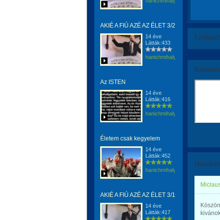
hanichmihalyattila
AKIÉ A FIÚ AZÉ AZ ÉLET 3/2
14 éve
Értékeld
Látták:433
hanichmihalyattila
Komment
Az ISTEN
14 éve
Látták:416
hanichmihalyattila
Életem csak kegyelem
14 éve
Látták:452
Hozzászó
hanichmihalyattila
Miclaus
AKIÉ A FIÚ AZÉ AZ ÉLET 3/1
Köszön
14 éve
Látták:417
kivánok