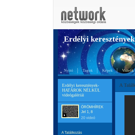
Erdélyi kereszté
Nyitó
Tagok
Képek
Videók
A Talál
Erdélyi keresztények-
HATÁROK NÉLKÜL
videógalériái
ÖRÖMHÍREK
Jel 1, 8
20 videó
A Találkozás