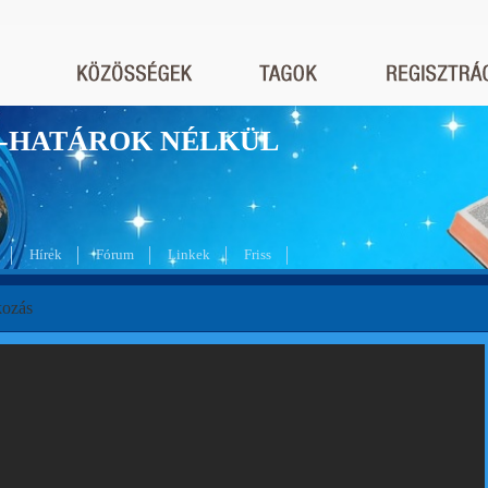
nyek-HATÁROK NÉLKÜL
Hírek
Fórum
Linkek
Friss
kozás