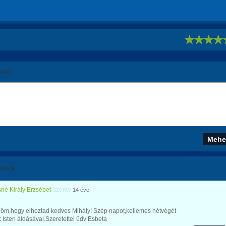
!
áld!
lások
né Király Erzsébet
üzente
14 éve
öm,hogy elhoztad kedves Mihály! Szép napot,kellemes hétvégét
 Isten áldásával.Szeretettel üdv Esbeta