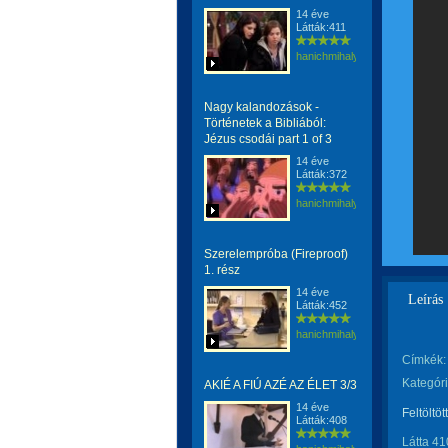
14 éve
Látták:411
hanichmihalyattila
Nagy kalandozások -
Történetek a Bibliából:
Jézus csodái part 1 of 3
14 éve
Látták:372
hanichmihalyattila
Szerelempróba (Fireproof)
1. rész
14 éve
Leírás
Látták:452
hanichmihalyattila
Címkék:
Kategóri
AKIÉ A FIÚ AZÉ AZ ÉLET 3/3
14 éve
Feltöltöt
Látták:408
Látta 41