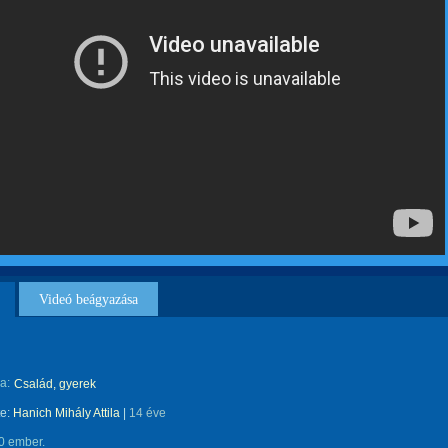
Videó beágyazása
a:
Család, gyerek
te:
Hanich Mihály Attila
|
14 éve
0 ember.